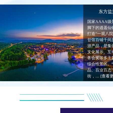
东方盐
国家AAAA
脚下的逍遥仙
打造“一观八
廿馆百铺千间
游产品，是集
文化展示、互
务会奖等多主
综合性景区。
品、百业百态
街，…
[查看更