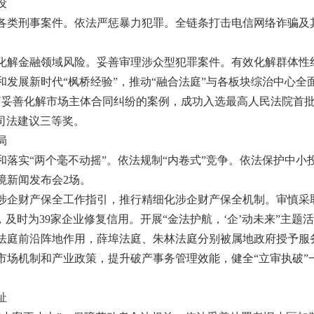
设
各类刑事案件。依法严惩暴力犯罪。全链条打击电信网络诈骗及
化解金融领域风险。妥善审理涉众型犯罪案件。有效化解群体性
和发展新时代“枫桥经验”，推动“融合法庭”与各板块综治中心
妥善化解市场主体合同纠纷的案例，成功入选最高人民法院首批
司法建议三等奖。
局
和落实“两个毫不动摇”。依法规制“内卷式”竞争。依法保护中
境新闻发布会2场。
涉企财产保全工作指引，推行精细化涉企财产保全机制。审慎采取
，及时为39家企业修复信用。开展“金法护航，‘企’动未来”主题
法庭前沿阵地作用，薛埠法庭、朱林法庭分别被属地政府授予服
市场机制和产业政策，提升破产事务管理效能，健全“立审执破”
祉