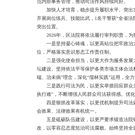
范内部事务管理，推动司法作风持续向好。
加快人才培育，稳步提升履职水平。突出
开展岗位练兵、技能比武，1名干警获“全省法
突出位置。
2026年，区法院将依法履行审判职责，
一是坚持凝心铸魂，以更高站位把牢政治
位，严格落实意识形态工作责任制。
二是强化使命担当，以更大作为服务发展
坛建设。坚持依法平等保护各类市场主体合法
端、治未病”理念，深化“儒林实践”运用，全
三是践行司法为民，以更实举措回应群众关
执行难”，不断增强人民群众司法获得感。优化
四是狠抓改革落实，以更优机制提升司法
会效果、法律效果有机统一。
五是砥砺队伍建设，以更严要求锻造法院
改，以零容忍态度惩治司法腐败。始终坚持全