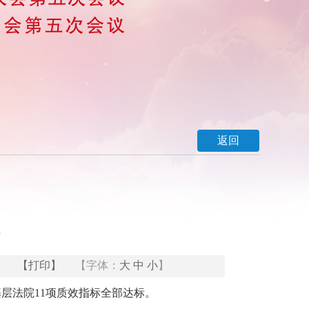
返回
上
【打印】
【字体：
大
中
小
】
涉基层法院11项质效指标全部达标。