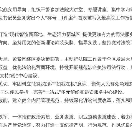
实战实用导向，组织干警参加法院大讲堂、专题讲座、集中学习等
院书记员业务突出个人”称号，1件案件首次被写入最高院工作
为打造“现代智造新高地、生态活力新城区”提供更加有力的司法服
方向。坚持用党的创新理论武装头脑、指导实践，坚持党对法院
大局。紧紧围绕区委决策部署，主动把法院工作置于全区发展大
权益，优化法治化营商环境。持续开展规范涉企执法司法行动，
力支持综治中心建设。
切。牢固树立“如我在诉”“如我在执”意识，聚焦人民群众急难
司法便民举措，完善“一站式”多元解纷和诉讼服务中心建设。
效能。建立健全内部管理规范，持续深化诉讼制度改革，落实和
铁军。一体推进政治素质、业务素质、职业道德素质建设，着力
面从严管党治院，努力打造一支纪律严明、行为规范、作风优良