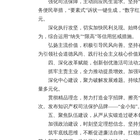
强化司法保障，主动回应民生需求。坚持
务便民举措，“要素式”诉状一键生成，“数字红
元。
深化执行攻坚，切实加快民利兑现。始终
为，综合运用“纳失”“限高”等信用惩戒措施。
弘扬主流价值，积极引导民风向善。坚持
为引领社会道德风尚、践行社会主义核心价值
四、深化改革赋能，创新创优激活司法动
抓牢主责主业，全力推动提质增效。加强审
深化中心建设，聚力破解发展难题。持续
量多元化。
贯彻精品理念，努力打造金字招牌。擦亮“
次。发布知识产权司法保护品牌——“金小知”
五、聚焦队伍建设，从严从实锻造过硬本
加强政治建设，时刻坚定理想信念。坚持
筑牢底线思维，不断促进廉洁自律。扛稳