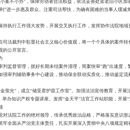
“小案不小办”，保障劳动者合法权益，依法妥善处置老旧小区加
利”进一步惠及群众。注重司法帮扶，为确有困难的当事人缓减免诉讼
保持执行工作强大攻势，开展交叉执行工作，发挥协作法院地域
在司法裁判中彰显社会主义核心价值观，将一个个具体的案件转
观的公开宣言。
力
判监督管理，抓好长期未结案件清理，简案快审“跑”出速度，繁
加强审判辅助事务中心建设，推动保全联动实质化，推动鉴定流
金萤光”，成立“储亚君护苗工作室”。加强法治宣传教育，开展
。举办知识产权专题讲座。发挥“金天平”法官工作站职能，开展“
领
党对法院工作的绝对领导，传承优秀政治品格，严格落实意识形
抓牢全面从严治党主体责任，扎实开展深入贯彻中央八项规定精神