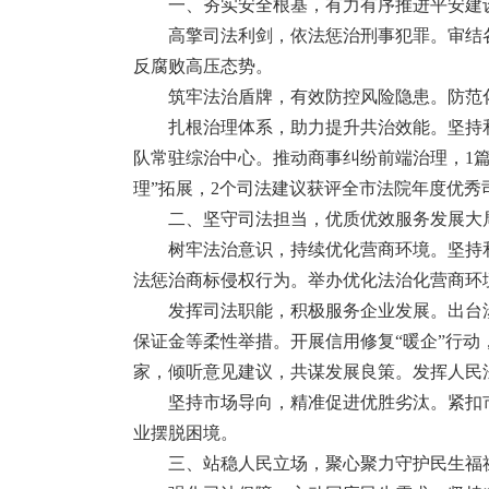
一、夯实安全根基，有力有序推进平安建
高擎司法利剑，依法惩治刑事犯罪。审结
反腐败高压态势。
筑牢法治盾牌，有效防控风险隐患。防范
扎根治理体系，助力提升共治效能。坚持
队常驻综治中心。推动商事纠纷前端治理，1篇
理”拓展，2个司法建议获评全市法院年度优秀
二、坚守司法担当，优质优效服务发展大
树牢法治意识，持续优化营商环境。坚持
法惩治商标侵权行为。举办优化法治化营商环
发挥司法职能，积极服务企业发展。出台
保证金等柔性举措。开展信用修复“暖企”行动
家，倾听意见建议，共谋发展良策。发挥人民
坚持市场导向，精准促进优胜劣汰。紧扣
业摆脱困境。
三、站稳人民立场，聚心聚力守护民生福