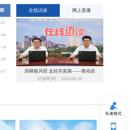
期
在线访谈
网上直播
-07
-04
-14
-09
深耕振兴田 走好共富路——推动农
-07
访谈时间：2026-06-30
长者模式