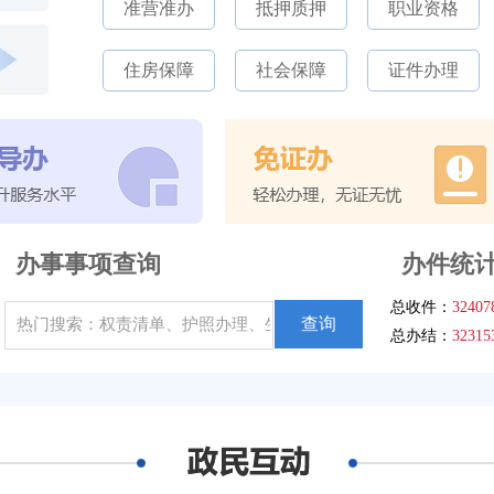
准营准办
抵押质押
职业资格
住房保障
社会保障
证件办理
办事事项查询
办件统
总收件：
32407
查询
总办结：
32315