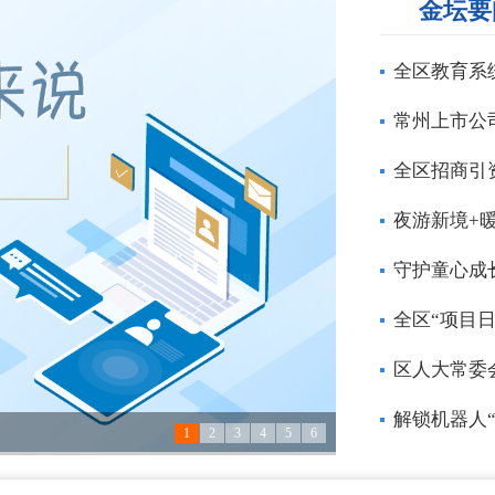
金坛要
全区教育系
常州上市公
全区招商引
夜游新境+
守护童心成
全区“项目
区人大常委
解锁机器人
1
2
3
4
5
6