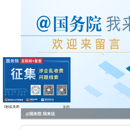
2023年度国务院推动高质量发展综合督查问题线索征集
@国务院 我来说
重要政策举措及实施效果
全区教育系统暑期书记、校园长管理能力提升培训班开班
全区“项目日”会议暨区党政联席（扩大）会议召开
区领导开展高温走访慰问活动
null