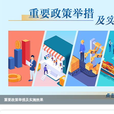
重要政策举措及实施效果
@国务院 我来说
2023年度国务院推动高质量发展综合督查问题线索征集
全区教育系统暑期书记、校园长管理能力提升培训班开班
全区“项目日”会议暨区党政联席（扩大）会议召开
区领导开展高温走访慰问活动
null