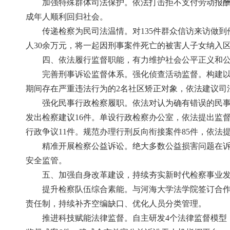
加强特殊群体司法保护。依法打击拒不支付劳动报酬犯
成年人顺利回归社会。
传递检察为民司法温情。对135件群众信访来访做到
人30余万元，将一起因刑事案件死亡的被害人子女纳入区
四、依法履行监督职能，有力维护社会公平正义和
完善刑事诉讼监督体系。强化侦查活动监督。构建以
期间存在严重违法行为的2名社区矫正对象，依法建议司
强化民事行政检察履职。依法对认为确有错误的民事
发出检察建议16件。单设行政检察办公室，依法提出监
行政争议11件。规范办理行刑反向衔接案件85件，依法提
精准开展检察公益诉讼。绝大多数公益损害问题在
安全监管。
五、加强自身改革建设，持续夯实新时代检察事业
提升检察队伍综合素能。与河海大学法学院签订合作
责任制，持续补齐空编缺口、优化人员分类管理。
推进科技赋能法律监督。自主研发4个法律监督模型