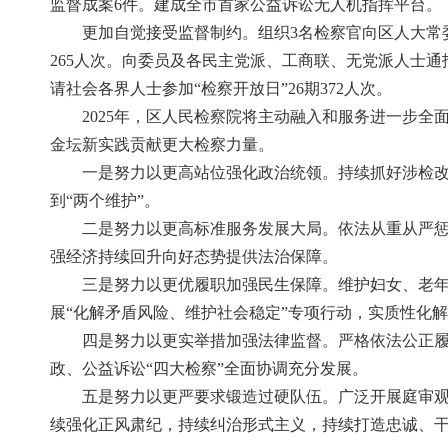
监督成案6件。建成全市首家公益诉讼无人机指挥平台。
更加自觉接受监督制约。组织3名检察官向区人大常
265人次。向委员及各民主党派、工商联、无党派人士通
请社会各界人士参加“检察开放日”26期372人次。
2025年，区人民检察院将主动融入和服务进一步
金坛新实践贡献更大检察力量。
一是努力以更高站位强化政治统领。持续抓好涉检改
到“两个维护”。
二是努力以更高标准服务发展大局。依法从重从严
强经济持续回升向好态势提供法治保障。
三是努力以更优履职加强民生保障。维护妇女、老
展“化解矛盾风险、维护社会稳定”专项行动，实质性化
四是努力以更实举措加强法律监督。严格依法公正
政、公益诉讼“四大检察”全面协调充分发展。
五是努力以更严要求锻造过硬队伍。广泛开展庭审
续强化正风肃纪，持续纠治形式主义，持续打造忠诚、