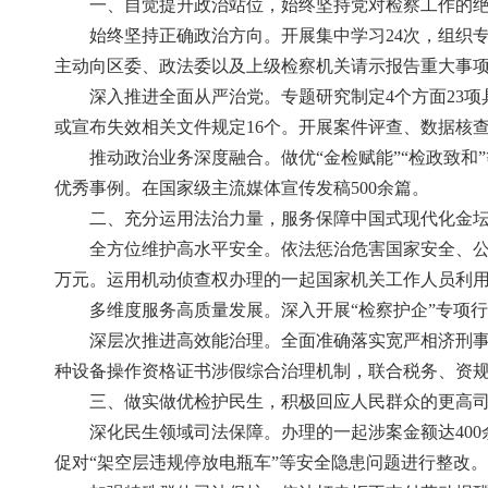
一、自觉提升政治站位，始终坚持党对检察工作的
始终坚持正确政治方向。开展集中学习24次，组织
主动向区委、政法委以及上级检察机关请示报告重大事项
深入推进全面从严治党。专题研究制定4个方面23项
或宣布失效相关文件规定16个。开展案件评查、数据核查
推动政治业务深度融合。做优“金检赋能”“检政致和
优秀事例。在国家级主流媒体宣传发稿500余篇。
二、充分运用法治力量，服务保障中国式现代化金
全方位维护高水平安全。依法惩治危害国家安全、公
万元。运用机动侦查权办理的一起国家机关工作人员利
多维度服务高质量发展。深入开展“检察护企”专项
深层次推进高效能治理。全面准确落实宽严相济刑
种设备操作资格证书涉假综合治理机制，联合税务、资规
三、做实做优检护民生，积极回应人民群众的更高
深化民生领域司法保障。办理的一起涉案金额达40
促对“架空层违规停放电瓶车”等安全隐患问题进行整改。