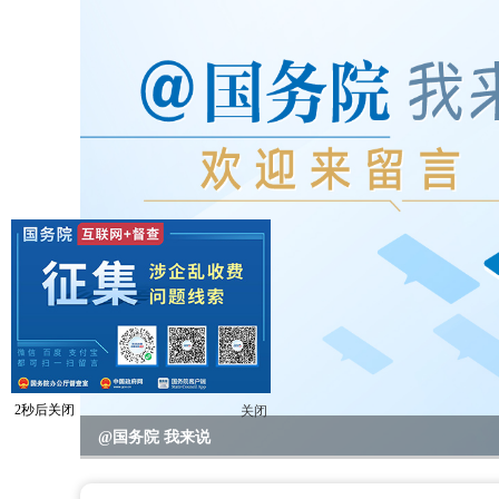
1
秒后关闭
关闭
2023年度国务院推动高质量发展综合督查问题线索征集
@国务院 我来说
重要政策举措及实施效果
全区教育系统暑期书记、校园长管理能力提升培训班开班
全区“项目日”会议暨区党政联席（扩大）会议召开
区领导开展高温走访慰问活动
null