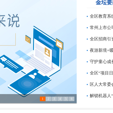
金坛要
全区教育系
常州上市公
全区招商引
夜游新境+
守护童心成
全区“项目
区人大常委
解锁机器人
1
2
3
4
5
6