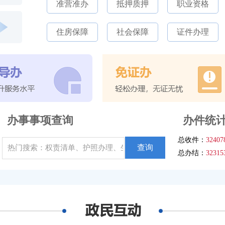
准营准办
抵押质押
职业资格
住房保障
社会保障
证件办理
办事事项查询
办件统
总收件：
32407
查询
总办结：
32315