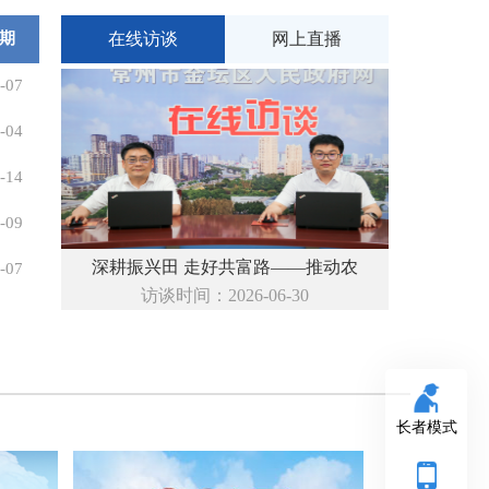
期
在线访谈
网上直播
-07
-04
-14
-09
深耕振兴田 走好共富路——推动农
-07
访谈时间：2026-06-30
长者模式