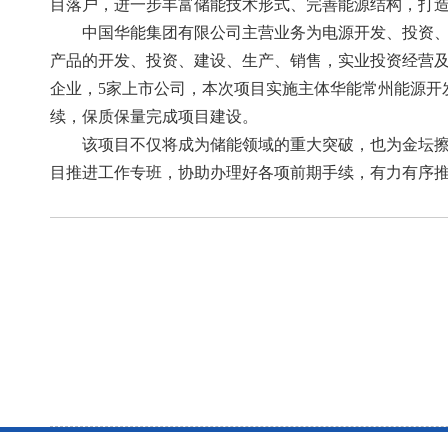
目落户，进一步丰富储能技术形式、完善能源结构，打
中国华能集团有限公司主营业务为电源开发、投资
产品的开发、投资、建设、生产、销售，实业投资经营及管
企业，5家上市公司，本次项目实施主体华能常州能源开
续，保质保量完成项目建设。
该项目不仅将成为储能领域的重大突破，也为金坛擦
目推进工作专班，协助办理好各项前期手续，有力有序