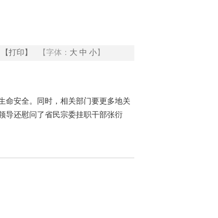
【打印】
【字体：
大
中
小
】
生命安全。同时，相关部门要更多地关
领导还慰问了省民宗委挂职干部张衍