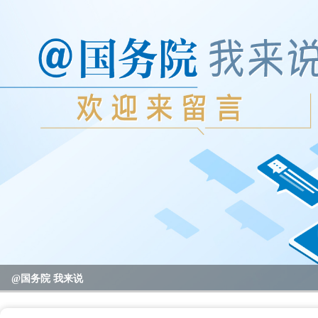
2023年度国务院推动高质量发展综合督查问题线索征集
@国务院 我来说
重要政策举措及实施效果
全区教育系统暑期书记、校园长管理能力提升培训班开班
全区“项目日”会议暨区党政联席（扩大）会议召开
区领导开展高温走访慰问活动
null