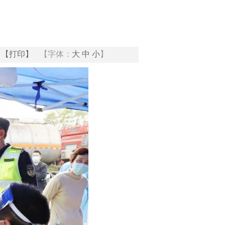
【打印】
【字体：
大
中
小
】