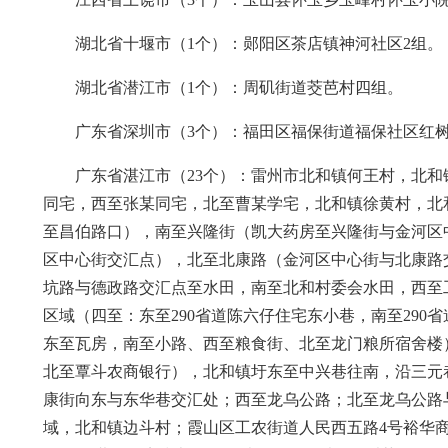
湖北省十堰市（1个）：郧阳区茶店镇神河社区2组。
湖北省潜江市（1个）：周矶街道茭芭村四组。
广东省深圳市（3个）：福田区福保街道福保社区红树
广东省湛江市（23个）：雷州市北和镇何王村，北
同宅，西至张某同宅，北至曹某学宅，北和镇徐黄村，北
至昌伯路口），南至兴隆街（凯大药房至兴隆街与金河区
区中心街交汇点），北至北康路（金河区中心街与北康路
坑路与德政路交汇点至水田，南至北和村委会水田，西至
区域（四至：东至290省道陈六仔住宅东小巷，南至29
东至瓦房，南至小路、西至粮食街、北至龙门粮所宿舍楼
北至覃斗农商银行），北和镇圩东至中兴巷往南，沿三元
康街向东与东华巷交汇处；西至龙乌公路；北至龙乌公路
域，北和镇边斗村；霞山区工农街道人民西五路4号裕华商