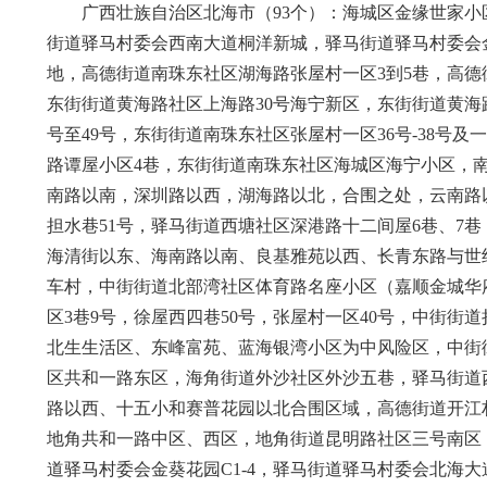
广西壮族自治区北海市（93个）：海城区金缘世家小
街道驿马村委会西南大道桐洋新城，驿马街道驿马村委会
地，高德街道南珠东社区湖海路张屋村一区3到5巷，高德
东街街道黄海路社区上海路30号海宁新区，东街街道黄海
号至49号，东街街道南珠东社区张屋村一区36号-38号及一
路谭屋小区4巷，东街街道南珠东社区海城区海宁小区，
南路以南，深圳路以西，湖海路以北，合围之处，云南路
担水巷51号，驿马街道西塘社区深港路十二间屋6巷、7
海清街以东、海南路以南、良基雅苑以西、长青东路与世
车村，中街街道北部湾社区体育路名座小区（嘉顺金城华府）
区3巷9号，徐屋西四巷50号，张屋村一区40号，中街街道
北生生活区、东峰富苑、蓝海银湾小区为中风险区，中街
区共和一路东区，海角街道外沙社区外沙五巷，驿马街道
路以西、十五小和赛普花园以北合围区域，高德街道开江
地角共和一路中区、西区，地角街道昆明路社区三号南区
道驿马村委会金葵花园C1-4，驿马街道驿马村委会北海