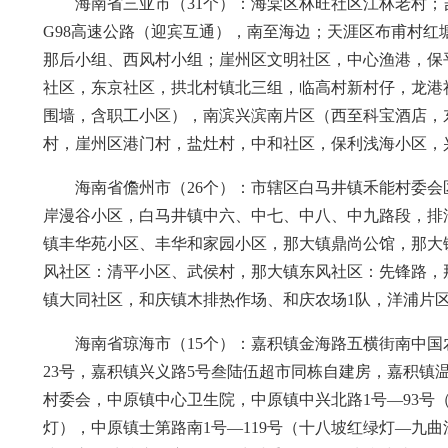
海南省三亚市（31个）：海棠区林旺社区江林老村；
G98高速公路（迎宾互通），南至海边；天涯区布甫村
那后小组、西风村小组；崖州区文明社区，中心渔港，保
社区，东京社区，拱北村镇北三组，临高村新村仔，龙港
围墙，含职工小区），南滨兴滨南片区（西至科宝酒店，东
村，崖州区港门村，盐灶村，中和社区，保利浅海小区，
海南省儋州市（26个）：市辖区白马井镇禾能村委
岸漫谷小区，白马井镇中六、中七、中八、中九路段，排
镇丰华苑小区、丰华和家园小区，那大镇鼎尚公馆，那大
风社区：清平小区、武侯村，那大镇东风社区：先锋路，
镇大同社区，和庆镇木排热作场、和庆农场1队，洋浦片
海南省琼海市（15个）：嘉积镇金海路五横街南中国
23号，嘉积镇兴义路5号叁陆伍超市同栋自建房，嘉积
村委会，中原镇中心卫生院，中原镇中兴北路1号—93号
灯），中原镇士第路南1号—119号（十八坡红绿灯—九曲