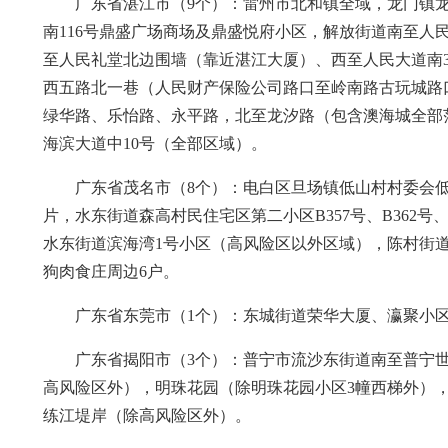
广东省湛江市（9个）：雷州市北和镇全域，龙门镇
南116号鼎盛广场商场及鼎盛悦府小区，解放街道南至人
至人民礼堂北边围墙（靠近湛江大厦）、西至人民大道南
西五路北一巷（人民财产保险公司路口至岭南路古玩城路
绿华路、乐怡路、永平路，北至龙汐路（包含澳海城全部
海滨大道中10号（全部区域）。
广东省茂名市（8个）：电白区旦场镇低山村村委会
片，水东街道森高村民住宅区第二小区B357号、B362号、
水东街道滨海湾1号小区（高风险区以外区域），陈村街
狗肉食庄周边6户。
广东省东莞市（1个）：东城街道荣华大厦、瀛聚小
广东省揭阳市（3个）：普宁市流沙东街道南至普宁
高风险区外），明珠花园（除明珠花园小区3幢西梯外），
练江堤岸（除高风险区外）。