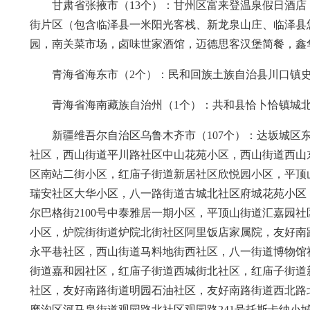
甘肃省张掖市（13个）：甘州区富来登温泉假日酒
街片区（包含临泽县一米阳光客栈、新龙泉山庄、临泽县
园，南关菜市场，卤味世家酒馆，迈德思客汉堡简餐，鑫
青海省海东市（2个）：民和回族土族自治县川口镇史
青海省海南藏族自治州（1个）：共和县恰卜恰镇城北
新疆维吾尔自治区乌鲁木齐市（107个）：达坂城
社区，西山街道平川路社区中山花苑小区，西山街道西山
区南站二街小区，红庙子街道新居社区欣悦园小区，平顶
瑞安社区大华小区，八一路街道古城北社区府城花苑小区
尔巴格街2100号中泰雅居一期小区，平顶山街道汇嘉园社
小区，炉院街街道炉院北街社区阿里饭店家属院，友好南
永平巷社区，西山街道马料地街西社区，八一街道博物馆
街道嘉和园社区，红庙子街道西城街北社区，红庙子街道
社区，友好南路街道明园石油社区，友好南路街道西北路
磨沟区河马泉街道观园路北社区观园路241号托斯卡纳小