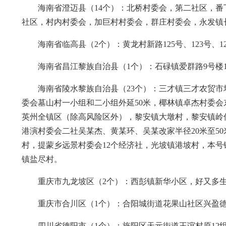
海南省澄迈县（14个）：北桥村委会，第二社区，
社区，村内村委会，加巨村村委会，群庄村委会，永发镇
海南省临高县（2个）：黄龙村新路125号、123号、1
海南省昌江黎族自治县（1个）：石碌镇爱群路9号楼1栋
海南省陵水黎族自治县（23个）：三才镇三才农贸市场
委会墓山村一小组和二小组外延50米，椰林镇卓杰村委
英州全镇区（除高风险区外），黎安镇大墩村，黎安镇岭
港演村委会二社吴某杰、黄某环、吴某改家半径20米至5
村，提蒙乡远景村委会12个经济社，光坡镇港坡村，本
镇盐尽村。
重庆市九龙坡区（2个）：西彭镇新华小区，好又多
重庆市合川区（1个）：合阳城街道花果山社区兴盈德
四川省德阳市（1个）：旌阳区天元街道王谊村原12