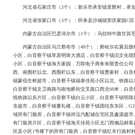
河北省石家庄市（2个）：新乐市承安镇里辉村，承
河北省张家口市（3个）：怀来县沙城镇荣庆家园C
内蒙古自治区巴彦淖尔市（1个）：乌拉特中旗甘其
内蒙古自治区乌兰察布市（40个）：察哈尔右翼后
小区，白音察干镇草原明珠大酒店，白音察干镇旧文化馆
小区，白音察干镇海天家园，万联电子商务有限责任公司
西、南围栏以北、西围栏以东，白音察干镇曹家村，白音
镇蒙佰生鲜超市，白音察干镇福泰佳苑小区以北、铁路以
白音察干镇文卫南路与南地桥街交叉路口西北60米，白
线铁路以东片区，白音察干镇白云小区，白音察干镇明珠
东超市，白音察干镇董礼楼，白音察干镇团结东东区，G20
域所有门脸房，白音察干镇祥泓汽配城住宅区及鑫源超市
有门脸房片区，白音察干镇海天佳苑小区北门西侧品鲜客
区及小区1号楼下的所有门脸房，白音察干镇红丰行政村