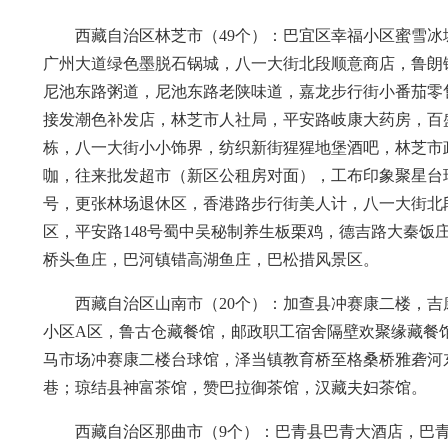
西藏自治区林芝市（49个）：巴宜区幸福小区蜜雪
广州大道绿色墨脱石锅城，八一大街北段顺意商店，鲁朗
尼池东路粥道，尼池东路老陕味道，嘉龙步行街小番茄零
接发潮色补发店，林芝市人社局，平安路岐康大药房，百
栋，八一大街小小饰界，纺织新街猩猩地堡酒吧，林芝市
咖，往来批发超市（新区公租房对面），工布印象聚星台
号，更张林场退休区，香港路步行街美人计，八一大街北
区，平安路148号蜀中吴秘制养生板栗鸡，德吉路大秦
桥头鱼庄，巴河镇错高湖鱼庄，巴松措风景区。
西藏自治区山南市（20个）：加查县冲赛康二楼，吉
小区A区，鲁古仓藏餐馆，邮政职工宿舍隔壁欢聚缘藏餐
马市场冲赛康二楼台球馆，泽当镇教育桥至格桑桥雅砻河
巷；琼结县神富茶馆，赞巴拉御茶馆，汉藏夫妇茶馆。
西藏自治区那曲市（9个）：巴青县巴青大酒店，巴