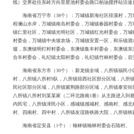
线）交界处往东岭方向至星池村委会路口柏油搅拌站沿途房
海南省万宁市（38个）：万城镇新海社区排溪村，万
程澜山水岸，万城镇南岛村委会，万城镇春园村委会，万
镇仁里社区，万城镇光明社区，万城镇红光村委会，万城
村委会，万城镇中央坡农场，万城镇安置一区，和乐镇泗
墟，东澳镇明灯村村委会，东澳镇集丰村委会，东澳镇东
合丰村委会，礼纪镇太阳村委会，礼纪镇竹林村委会，后
海南省东方市（30个）：新龙镇全域，八所镇福民
村，八所镇八所村9队，八所镇琼西社区部分区域，八所
民社区部分区域，八所镇紫荆路部分区域，八所镇泰安街
八所镇八所村刘某某家（二环北路南1巷）从主路进入到巷
内民宅，八所镇泽民小区，感城镇感城村、感南村、感北
村、四南村、四中村，八所镇友谊路铁路大院，八所镇铁
海南省定安县（1个）：翰林镇翰林村委会石陆村。