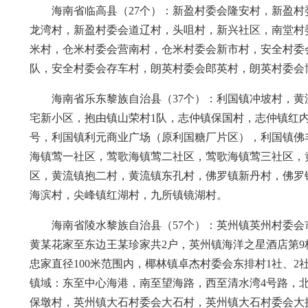
海南省临高县（27个）：新盈村委会隆安村，新盈
龙湾村，新盈村委会道辽村，头咀村，新兴社区，南堂村
米村，仓米村委会营南村，仓米村委会新市村，安全村委
队，安全村委会存车村，朗英村委会郎英村，朗英村委会
海南省乐东黎族自治县（37个）：利国镇冲坡村，
宅新小区，抱由镇山荣村1队，志仲镇保国村，志仲镇红
号，利国镇利元商业广场（原利国糖厂片区），利国镇佛
海镇莺一社区，莺歌海镇莺二社区，莺歌海镇莺三社区，
区，黄流镇抱二村，黄流镇东孔村，佛罗镇新丹村，佛罗
海滨村，尖峰镇红湖村，九所镇镜湖村。
海南省陵水黎族自治县（57个）：英州镇英州村委
黄某花家至东边王某珍家共2户，英州镇海洋之星酒店第
忠家直径100米范围内，椰林镇卓杰村委会东排村1社、2社
镇域：东至中心海港，南至望海路，西至清水湾4号路，
保墩村，英州镇大石村委会大石村，英州镇大石村委会大