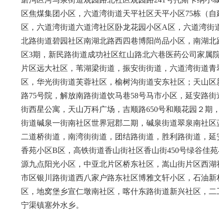
区焦煤集团小区，六道湾街道天平社区天平小区75栋（自
区，六道湾街道六道湾社区卧龙花园小区A区，六道湾街道
北路街道碧园社区南湖北路西四巷博阳尚品小区，南湖北
区3期，新民路街道成功社区红山路北六巷医药公司家属
片区远大社区，苇湖梁街道，振安街街道，六道湾街道青
区，华光街街道芙蓉社区，榆树沟街道安东社区；天山区
路75号院，解放南路街道饮马巷58号马市小区，延安路
街西星公寓，天山万科广场，吉顺路650号和顺花园２
街道碱泉一街南社区世界冠郡二期，碱泉街道翠泉南社区
二道桥街道，南湾街街道，团结路街道，胜利路街道，延
香苑小区B区，高铁街道香山街社区香山街450号绿谷佳
源九点阳光小区，中亚北片区桥东社区，嵩山街片区西湖
市区银川路街道西八家户路东社区博雅文轩小区，石油新
区，地窝堡乡宣仁墩南社区，喀什东路街道新兴社区，二
宁渠镇塞外水乡。