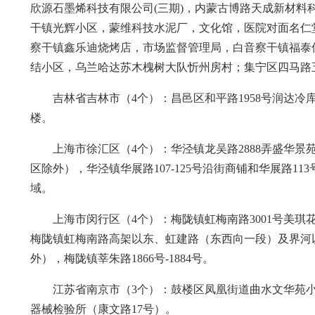
欣源石墨烯科技有限公司(三期)，内蒙古博路天成新材料
干镇光辉小区，蒙维科技水泥厂，文化馆，医院对面名仁
察干镇鑫乐迪烧烤店，市场监督管理局，白音察干镇福泰
结小区，乌兰哈达苏木槐树大队忻州房村；集宁区四马路
吉林省吉林市（4个）：昌邑区和平路1958号润达
楼。
上海市徐汇区（4个）：华泾镇龙吴路2888弄盛华
区除外），华泾镇华展路107-125号沿街商铺和华展路
域。
上海市闵行区（4个）：梅陇镇虹梅南路3001号美
梅陇镇虹梅南路高架以东、虹建路（东西向一段）及界河
外），梅陇镇莘朱路1866号-1884号。
江苏省南京市（3个）：鼓楼区凤凰街道曲水文华苑小
器械检验所（康文路17号）。