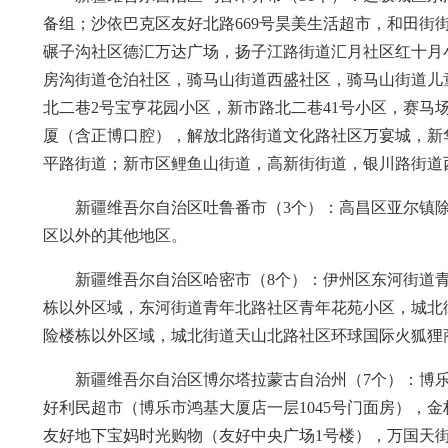
备组；沙依巴克区友好北路669号昊美生活超市，和田
碾子沟社区德汇万达广场，扬子江路街道汇月社区红十月
房沟街道仓泊社区，骑马山街道西盛社区，骑马山街道儿
北二巷2号宝亨花园小区，新市路北二巷41号小区，赛马场
厦（含正博口腔），解放北路街道文化路社区万宴城，新
平路街道；新市区鲤鱼山街道，高新街街道，银川路街道
新疆维吾尔自治区吐鲁番市（3个）：高昌区亚尔镇
区以外的其他地区。
新疆维吾尔自治区哈密市（8个）：伊州区东河街道
栋以外区域，东河街道青年北路社区青年花苑小区，城北
险楼栋以外区域，城北街道天山北路社区环球国际火狐狸
新疆维吾尔自治区博尔塔拉蒙古自治州（7个）：博
好利民超市（博乐市鸿基大厦店一层1045号门面房），
友好地下宝妈时光购物（友好中央广场1号楼），万国天街