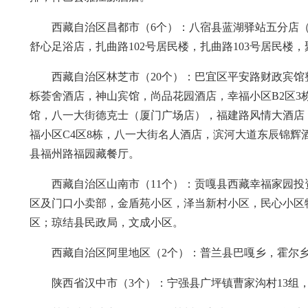
西藏自治区昌都市（6个）：八宿县蓝湖驿站五分店
舒心足浴店，扎曲路102号居民楼，扎曲路103号居民楼，
西藏自治区林芝市（20个）：巴宜区平安路财政宾馆
栎荟舍酒店，神山宾馆，尚品花园酒店，幸福小区B2区3栋，
馆，八一大街德克士（厦门广场店），福建路风情大酒店
福小区C4区8栋，八一大街名人酒店，滨河大道东辰锦辉
县福州路福园藏餐厅。
西藏自治区山南市（11个）：贡嘎县西藏幸福家园
区及门口小卖部，金盾苑小区，泽当新村小区，民心小区物
区；琼结县民政局，文成小区。
西藏自治区阿里地区（2个）：普兰县巴嘎乡，霍尔
陕西省汉中市（3个）：宁强县广坪镇曹家沟村13组