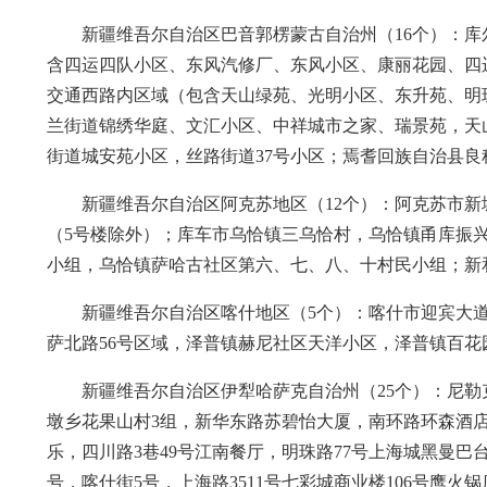
新疆维吾尔自治区巴音郭楞蒙古自治州（16个）：
含四运四队小区、东风汽修厂、东风小区、康丽花园、四
交通西路内区域（包含天山绿苑、光明小区、东升苑、明
兰街道锦绣华庭、文汇小区、中祥城市之家、瑞景苑，天
街道城安苑小区，丝路街道37号小区；焉耆回族自治县
新疆维吾尔自治区阿克苏地区（12个）：阿克苏市新
（5号楼除外）；库车市乌恰镇三乌恰村，乌恰镇甬库振
小组，乌恰镇萨哈古社区第六、七、八、十村民小组；新
新疆维吾尔自治区喀什地区（5个）：喀什市迎宾大
萨北路56号区域，泽普镇赫尼社区天洋小区，泽普镇百
新疆维吾尔自治区伊犁哈萨克自治州（25个）：尼
墩乡花果山村3组，新华东路苏碧怡大厦，南环路环森酒
乐，四川路3巷49号江南餐厅，明珠路77号上海城黑曼巴
号，喀什街5号，上海路3511号七彩城商业楼106号鹰火