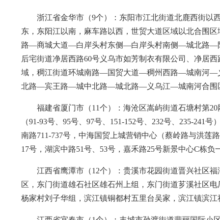
浙江省金华市（9个）：东阳市江北街道北鹿西街以
东，东阳江以南，麻车路以西，世贸大道区域以北合围区
路—商城大道—白岸头村东侧—白岸头村南侧—城北路—
后宅街道净居西路60号义乌市如芳制衣有限公司、净居西
域，稠江街道环城南路—国贸大道—稠州西路—城南河—
北路—宾王路—城中北路—城北路—义乌江—城南河合围
福建省厦门市（11个）：海沧区嵩屿街道石塘村第2
（91-93号、95号、97号、151-152号、232号、2
南路711-737号，中海国贸上城营销中心（蔡岭路与洪莲
17号，湖滨中路51号、53号，嘉禾路25号新景中心C
江西省鹰潭市（12个）：贵溪市花园街道晋兴社区福
区，东门街道雄石社区雄石州上组，东门街道芗溪社区电
杨家村刘子华组，滨江镇铜都村五里台吴家，滨江镇滨江
江西省宜春市（1个）：丰城市孙渡街道翡丽国际小