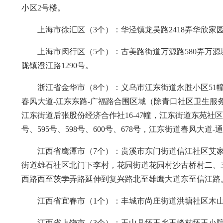
小区2号楼。
上海市徐汇区（3个）：华泾镇龙吴路2418弄华欣家园
上海市闵行区（5个）：古美路街道万源路580弄万源
陇镇澄江路1290号。
浙江省金华市（8个）：义乌市江东街道永胜小区51幢、
春风大道-江东东路-广福路合围区域（除青口社区卫生服
江东街道后张股份经济合作社16-47幢，江东街道东苑社区郭
号、595号、598号、600号、678号，江东街道春风大
江西省鹰潭市（7个）：贵溪市东门街道信江社区艾
街道雄石社区北门下李村，花园街道花园村沙古桥村二、
西路西至茨孛弄路延伸到复兴路北至雄鹰大道东至信江路
江西省宜春市（1个）：丰城市尚庄街道洪塘社区木
江西省上饶市（3个）：玉山县怀玉乡玉峰村怀玉小