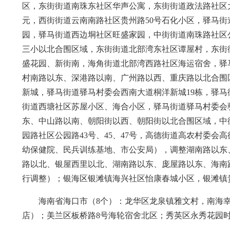
区，东街街道南珠东社区华声公寓，东街街道政法路社区
元，西街街道云南南路社区贵州路50号石化小区，驿马
园，驿马街道西边垌社区旺盛家园，中街街道南珠路社区
三小以北合围区域，东街街道北部湾东社区谭屋村，东街
盛花园、新街南，海角街道北部湾西路社区海运宿舍，驿
村南路以东、深港路以南、广州路以西、重庆路以北合围
新城，驿马街道驿马村委会西南大道桐洋新城19栋，驿
街道西塘社区苏屋小区、海合小区，驿马街道驿马村委会
东、中山路以南、朝阳街以西、朝阳街以北合围区域，中
园路社区公园路43号、45、47号，高德街道高农村委
幼保健院、民兵训练基地、市公安局），调整湖南路以东
路以北、银屋西里以北、湖南路以东、庞屋路以东、海南路以
行调整）；银海区银滩镇海兴社区怡康春城小区，银滩镇
海南省海口市（8个）：龙华区龙泉镇雅文村，南海幸
店）；美兰区板桥路8号海轮宿舍北区；秀英区永秀花园时