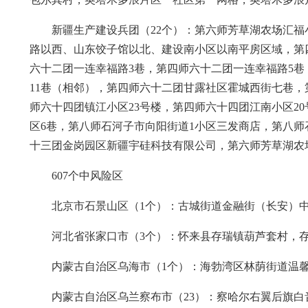
新疆生产建设兵团（22个）：第六师芳草湖农场汇
路以西、山东饺子馆以北、建设南小区以南平房区域，第
六十二团一连幸福路3巷，第四师六十二团一连幸福路5巷
11巷（相邻），第四师六十二团甘露社区霍城西街七巷，
师六十四团镇江小区23号楼，第四师六十四团江南小区20
区6巷，第八师石河子市向阳街道1小区三发商店，第八师石
十三团金岗园区新疆宇硅科技有限公司，第六师芳草湖农场
607个中风险区
北京市石景山区（1个）：古城街道金融街（长安）中心
河北省张家口市（3个）：怀来县存瑞镇葫芦套村，
内蒙古自治区乌海市（1个）：海勃湾区林荫街道温馨
内蒙古自治区乌兰察布市（23）：察哈尔右翼后旗