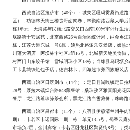
西藏自治区拉萨市（40个）：城关区嘎玛贡桑街道路
区），功德林天街三楼贵哥卤肉卷，林聚南路西藏大学后门
栋1单元，天海路与民族北路交叉口西南100米审计厅生
底路第十安居苑，北京西路26号自治区统计局，纳金乡江
栋，江苏大道东城一号6栋，娘热北路派乐汉堡店，娘热
川蓬大酒店，阿坝林卡社区3组16号，北城新天地美食街
村西门山东饺子馆，雪域明珠小区13栋；当雄县乌玛塘乡
工卡县城铁链包子店，德吉林卡，四海超市旁回族服装店
西藏自治区日喀则市（14个）：定日县岗嘎镇定日
28号，聂拉木镇烟台路848藏餐馆；桑珠孜区雅喜阳光
餐厅，龙江路茗珠缘茶会所，黑龙江路白雪藏餐，珠峰路
西藏自治区昌都市（11个）：八宿县伊穆清兰州牛
期）；卡若区卡诺国际二期二栋二单元13-5号，蜀香云庭
市场负2层，金川宾馆（卡若区卧龙社区聚贤街8号）；类