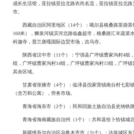
成长生活馆，亚拉镇亚拉北路衣尚名流，亚拉镇亚拉北路
市。
西藏自治区阿里地区（14个）：噶尔县格桑路茶袋
160米），狮泉河镇滨河北路临鑫超市，格桑路汇丰蔬
科迦寺，普兰唐嘎国际边贸市场，吉乌寺。
陕西省汉中市（11个）：宁强县广坪镇曹家沟村4组
组，广坪镇曹家沟村14组，广坪镇曹家沟村15组，广坪镇
其余区域。
甘肃省张掖市（4个）：临泽县倪家营镇南台村七彩
（含万和公寓），劳务市场。
青海省海东市（2个）：民和回族土族自治县史纳铁路
青海省海南藏族自治州（1个）：共和县恰卜恰镇城北
新疆维吾尔自治区乌鲁木齐市（31个）：达坂城区