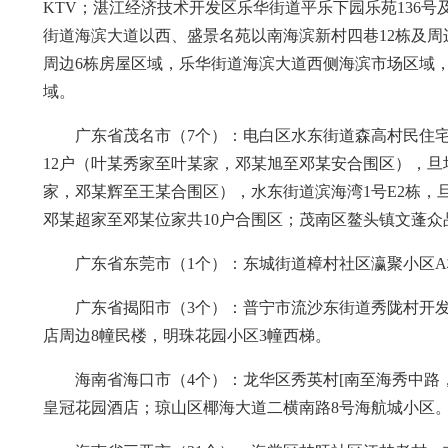
KTV；湛江经济技术开发区乐华街道平乐下园乐苑136号
街道海滨大道以西、盛景名苑以南海滨新村四巷12栋及
周边6栋房屋区域，乐华街道海滨大道西侧海滨市场区域，乐
域。
广东省茂名市（7个）：电白区水东街道森高村民住宅区
12户（叶某秀家至叶某家，邓某旭至邓某安合围区），旦
家，邓某辉至王某合围区），水东街道滨海湾1号E2栋
邓某超家至邓某位家共10户合围区；茂南区鳌头镇文蓬众
广东省东莞市（1个）：东城街道樟村社区瀛聚小区A
广东省揭阳市（3个）：普宁市流沙东街道秀陇村开发区
店周边8幢民楼，明珠花园小区3幢西梯。
海南省海口市（4个）：龙华区秀英村[南至海秀中路
皇冠花园酒店；琼山区椰海大道二横南路8号海航城小区