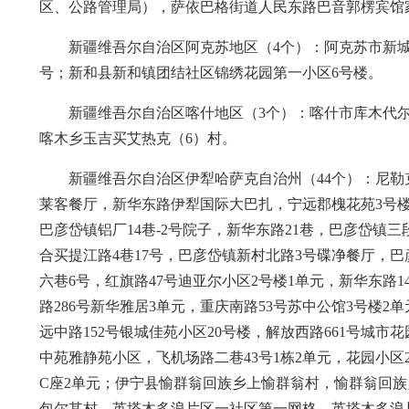
区、公路管理局），萨依巴格街道人民东路巴音郭楞宾馆
新疆维吾尔自治区阿克苏地区（4个）：阿克苏市新城
号；新和县新和镇团结社区锦绣花园第一小区6号楼。
新疆维吾尔自治区喀什地区（3个）：喀什市库木代
喀木乡玉吉买艾热克（6）村。
新疆维吾尔自治区伊犁哈萨克自治州（44个）：尼
莱客餐厅，新华东路伊犁国际大巴扎，宁远郡槐花苑3号楼
巴彦岱镇铝厂14巷-2号院子，新华东路21巷，巴彦岱镇
合买提江路4巷17号，巴彦岱镇新村北路3号碟净餐厅，
六巷6号，红旗路47号迪亚尔小区2号楼1单元，新华东路
路286号新华雅居3单元，重庆南路53号苏中公馆3号楼2
远中路152号银城佳苑小区20号楼，解放西路661号城市
中苑雅静苑小区，飞机场路二巷43号1栋2单元，花园小区
C座2单元；伊宁县愉群翁回族乡上愉群翁村，愉群翁回
包尔其村，英塔木多浪片区一社区第一网格，英塔木多浪