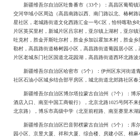
新疆维吾尔自治区吐鲁番市（33个）：高昌区葡萄
交河华域小区周边（高昌南路以西、南门路以北、椿树路
星社区，老城路街道文化西路汇金一号C区，恰特喀勒乡
片区英买里村，新城片区吕宗村，亚尔镇上湖村，亚尔镇亚
吐克村，胜金开斯吐尔村，胜金乡加以霍加木村，胜金乡
勒村，高昌路街道椿树园小区，高昌路街道葡园居小区，
片区老城东门社区国道北花园湖，高昌路街道西环北路波
新疆维吾尔自治区哈密市（5个）：伊州区东河街道青
社区石油小区城乡结合部平房区，城北街道北郊路社区春天里
新疆维吾尔自治区博尔塔拉蒙古自治州（7个）：博
酒店入口、南至中国工商银行），北京北路1025号阿不
北京路），博乐市高级中学（北至前程路、南至赛里木湖
新疆维吾尔自治区巴音郭楞蒙古自治州（5个）：库
园小区、京昱大厦、祥和大厦、综合楼、房建小区、棉麻