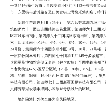
一巷151号苍生超市，果园安置小区门面113号香芳化妆
市，东梁街与后滩路交叉口美食街12号快乐烤肉店，喀什
新疆生产建设兵团（26个）：第六师芳草湖农场汇福
第四师六十一团四连团结路四巷北区，第四师六十二团光
区霍城东街7巷，第四师六十二团福路东南街区，第四师六
六十四团江南小区2号、4号、6号、8号、10号、12号、14
24号楼，第四师六十四团永顺小区19号、20号、21号楼
一层伊牧阁早餐店，第四师七十团加工厂145号多诚超
兵团军垦博物馆东侧无名路（包含87栋）至图书馆南侧
市老街街道6-2小区部分区域（79栋、80栋、82栋、102
栋、50栋、54栋、16小区西环路185-194号门面房
科技有限公司，第四师七十三团新疆国鹏科技有限公司，
六师芳草湖农场丰泽园小区除18号楼以外的区域。
境外除澳门外仍全部为高风险地区。