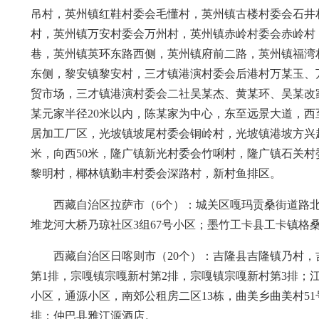
吊村，英州镇红鞋村委会毛懂村，英州镇古楼村委会石井
村，英州镇万安村委会万州村，英州镇赤岭村委会赤岭村
巷，英州镇英环东路西侧，英州镇府前二路，英州镇福湾
东侧，黎安镇黎安村，三才镇港演村委会后港村万某玉、万
贸市场，三才镇港演村委会二社吴某杰、黄某环、吴某改家
某元家半径20米以内，陈某家为中心，东至远景大道，
居加工厂区，光坡镇坡尾村委会铜岭村，光坡镇港坡方兴
米，向西50米，隆广镇新光村委会竹唎村，隆广镇石关
黎明村，椰林镇勤丰村委会深路村，新村鱼排区。
西藏自治区拉萨市（6个）：城关区嘎玛贡桑街道路
堆龙河大桥乃琼社区3组67号小区；墨竹工卡县工卡镇格
西藏自治区日喀则市（20个）：吉隆县吉隆镇乃村
第1排，宗嘎镇宗嘎新村第2排，宗嘎镇宗嘎新村第3排；
小区，通源小区，南郊公租房二区13栋，曲美乡曲美村51
排；仲巴县雅江源酒店。