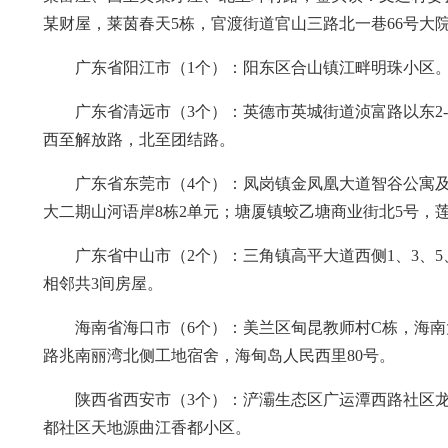
某财屋，莱茵春天5栋，官渡街道官山三路北一巷66号大
广东省阳江市（1个）：阳东区合山镇江畔明珠小区
广东省清远市（3个）：英德市英城街道浈富路以东2-
西至解放路，北至团结路。
广东省东莞市（4个）：凤岗镇金凤凰大道智谷公寓及相
大二期山河语岸8栋2单元；塘厦镇蛟乙塘商业街北5号，
广东省中山市（2个）：三角镇高平大道西侧1、3、5、
相邻共3间房屋。
海南省海口市（6个）：美兰区甸昆教师村C栋，海南
路兆南丽湾北侧工地宿舍，海甸岛人民西里80号。
陕西省西安市（3个）：浐灞生态区广运潭西路社区
都社区天地源曲江香都小区。