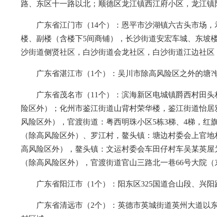
路、东区十一路以北；顺德区龙江镇西江府小区，龙江镇
广东省江门市（14个）：恩平市沙湖镇六古头市场
楼、副楼（含楼下5间商铺），长沙街道安宏车城、东坡
沙街道侧贤社区，白沙街道会龙社区，白沙街道江边社区
广东省湛江市（1个）：吴川市除高风险区之外的塘
广东省茂名市（11个）：滨海新区电城镇爵西村田
险区外）；化州市鉴江街道山背村荣华楼，鉴江街道怡居
风险区外），官渡街道：粤西明珠小区5栋3梯、4梯，红旗
（除高风险区外）、罗江村，鳌头镇：塘边村委会上官地
高风险区外），鳌头镇：文运村委会车田仔村车吴某英屋
（除高风险区外），官渡街道官山三路北一巷66号大院
广东省阳江市（1个）：阳东区325国道合山段、兴
广东省清远市（2个）：英德市英城街道英州大道以