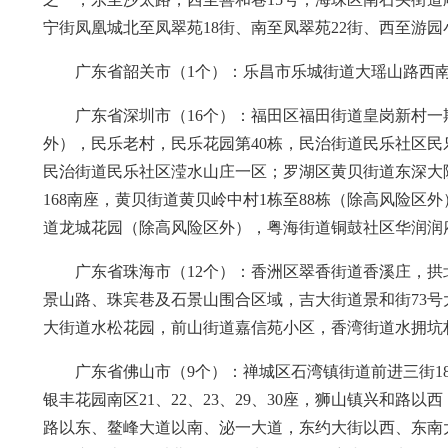
宁街凤凰城北至凤翠苑18街、南至凤翠苑22街、西至游园
广东省韶关市（1个）：乐昌市乐城街道大瑶山路西
广东省深圳市（16个）：福田区福田街道皇岗新村一
外），民乐老村，民乐花园第40栋，民治街道民乐社区民
民治街道民乐社区滢水山庄一区；罗湖区黄贝街道东深大
168南座，黄贝街道黄贝岭中村1栋至88栋（除高风险区
道龙城花园（除高风险区外），粤海街道铜鼓社区华润润
广东省珠海市（12个）：香洲区翠香街道香溪庄，拱
景山路、珠宾巷及石景山围合区域，吉大街道景和街73号
大街道水松花园，前山街道嘉信苑小区，香湾街道水拥坑
广东省佛山市（9个）：禅城区石湾镇街道前进三街1
银丰花园南区21、22、23、29、30座，狮山镇兴和
路以东、鳌峰大道以南、泌一大道，东约大街以西、东南