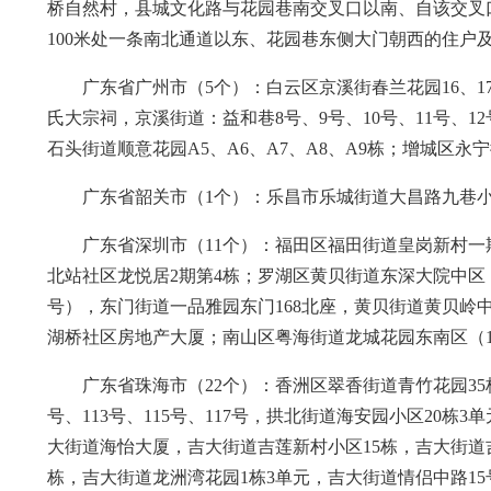
桥自然村，县城文化路与花园巷南交叉口以南、自该交叉
100米处一条南北通道以东、花园巷东侧大门朝西的住户
广东省广州市（5个）：白云区京溪街春兰花园16、17
氏大宗祠，京溪街道：益和巷8号、9号、10号、11号、12号
石头街道顺意花园A5、A6、A7、A8、A9栋；增城区永宁
广东省韶关市（1个）：乐昌市乐城街道大昌路九巷
广东省深圳市（11个）：福田区福田街道皇岗新村一期
北站社区龙悦居2期第4栋；罗湖区黄贝街道东深大院中区（7、8
号），东门街道一品雅园东门168北座，黄贝街道黄贝岭中村
湖桥社区房地产大厦；南山区粤海街道龙城花园东南区（1
广东省珠海市（22个）：香洲区翠香街道青竹花园35栋
号、113号、115号、117号，拱北街道海安园小区20栋
大街道海怡大厦，吉大街道吉莲新村小区15栋，吉大街道吉
栋，吉大街道龙洲湾花园1栋3单元，吉大街道情侣中路1