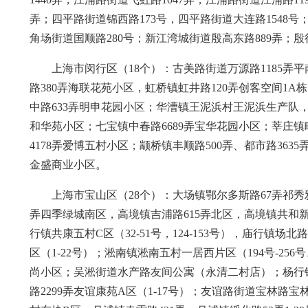
弄；四平路街道锦西路173号，四平路街道大连路1548
角场街道国顺路280号；新江湾城街道殷高东路889弄；殷行街
上海市闵行区（18个）：古美路街道万源路1185弄
路380弄海联花苑小区，虹桥镇虹井路120弄创客空间1
中路633弄明申花园小区；华漕镇王泥浜村王泥浜生产队，
和华苑小区；七宝镇中春路6689弄宝华花园小区；莘庄镇
4178弄爱博五村小区；颛桥镇丰顺路500弄、都市路363
金盛商业小区。
上海市宝山区（28个）：大场镇鄂尔多斯路67弄祁秀雅
弄四季绿城南区，高境镇吉浦路615弄北区，高境镇共和新路
行镇共康五村C区（32-51号，124-153号），庙行镇场
区（1-22号）；淞南镇淞南五村一居西片区（194号-256号
尚小区；吴淞街道水产路友间公寓（永清二村店）；杨行镇松
路2299弄友谊康苑A区（1-17号）；友谊路街道宝林