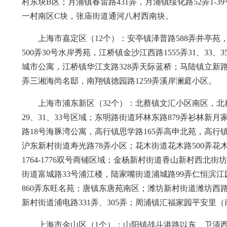
村东块B区；月浦镇春雷路431弄，月浦镇绥化路52弄1-
一村南区C块，张庙街道通河八村西南块。
上海市嘉定区（12个）：安亭镇泽普路588弄井亭苑
500弄30号水岸秀苑，江桥镇金沙江西路1555弄31、33
城市公寓，江桥镇华江支路328弄天际蓝桥；马陆镇立新路8
弄三湘海尚名邸，南翔镇德园路1259弄溪岸澜庭小区。
上海市浦东新区（32个）：北蔡镇文汇小区南区，北
29、31、33号区域；东明路街道环林东路879弄衫林新
路18号海豚湾公寓，高行镇思学路165弄高申北苑，高行
沪东新村街道寿光路78弄小区；花木街道花木路500弄花
1764-1776双号商铺区域；金杨新村街道香山新村西北
街道富城路33号浦江楼，陆家嘴街道浦城路99弄仁恒滨
860弄东旺名苑；唐镇东唐苑南区；潍坊新村街道潍坊西
新村街道浦电路331弄、305弄；周浦镇汇福家园平安里（南
上海市金山区（1个）：山阳镇战斗港路以东、卫清