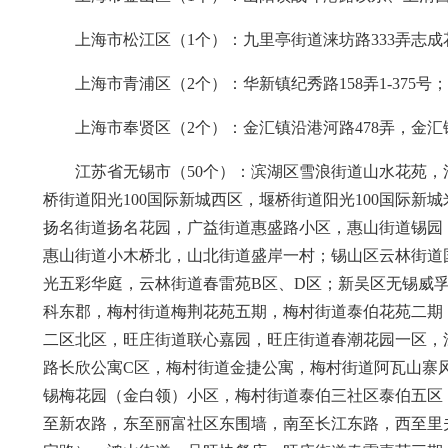
上海市松江区（1个）：九里亭街道涞坊路333弄志成
上海市青浦区（2个）：华新镇纪秀路158弄1-375号
上海市奉贤区（2个）：金汇镇沿港河路478弄，金汇
江苏省无锡市（50个）：滨湖区雪浪街道山水花苑
桥街道阳光100国际新城西区，堰桥街道阳光100国际
扬名街道扬名花园，广益街道惠盛路小区，惠山街道锡园，
惠山街道小木桥北，山北街道盛岸一村；锡山区云林街道
光五彩华庭，云林街道春雷苑B区、D区；新吴区无锡威
科东郡，梅村街道梅荆花苑五期，梅村街道泰伯花苑二期
二区北区，旺庄街道联心嘉园，旺庄街道春潮花园一区，
路长欣公寓C区，梅村街道金捷公寓，梅村街道阿瓦山寨风
锡梅花园（金白领）小区，梅村街道泰伯三社区泰伯五区
至新农路，东至丽富社区东围墙，南至长江东路，西至里