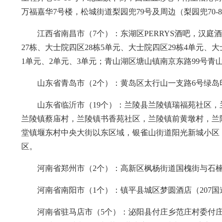
万福嘉华7号楼，松城街道梨园兜79号及周边（梨园兜70-
江西省南昌市（7个）：东湖区PERRYS酒吧，汉庭
27栋、大士院四区28栋5单元、大士院四区29栋4单元、
1单元、2单元、3单元；青山湖区塘山镇南京东路99号青
山东省青岛市（2个）：黄岛区太行山一支路6号绿岛
山东省临沂市（19个）：兰陵县兰陵镇瑞福苑社区
兰陵镇蔡庙村，兰陵镇书香苑社区，兰陵镇前黄墩村，兰
堂镇堰东村中央大街以东区域，银雀山街道阳光新城小区
区。
河南省郑州市（2个）：高新区枫杨街道国槐街与石
河南省南阳市（1个）：镇平县城区梦圆酒店（207
河南省驻马店市（5个）：泌阳县付庄乡范庄村委付