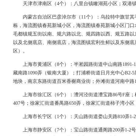
天津市津南区（4个）：八里台镇瞰湖苑小区；双港
内蒙古自治区巴彦淖尔市（11个）：乌拉特中旗甘其
栋，海流图镇春苑新城小区，海流图镇春苑新城小区门口
毛都镇规五街以南、规六路以北、规四路以西、规五路以
以及北侧底店、南侧底店，海流图镇宏利生鲜以及东侧底
区）。
上海市黄浦区（8个）：半淞园路街道中山南路1891-
藏南路1090弄（银南大厦）；打浦桥街道日月光中心B
地块，南京东路街道百米香榭商业街；外滩街道河南中路16
上海市徐汇区（6个）：漕河泾街道漕宝路86号F座；
407号；徐家汇街道番禺路650弄，徐家汇街道柿子湾小区（宜山
上海市长宁区（1个）：天山路街道娄山关路810弄1-2
上海市静安区（7个）：宝山路街道通阁路200弄1-2