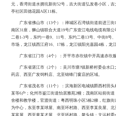
元，香湾街道水拥坑新街52号，吉大街道弘发巷小区，吉
亭社区田德花园A区11栋。
广东省佛山市（13个）：禅城区石湾镇街道前进三街
南区31座，狮山镇联合大道19号广东壹江电线电缆有限
二巷1-3号，东约一巷9、11号、东约二巷13号、中街8
市场，龙江镇西江府16、17栋，龙江镇阳光嘉园4栋，
广东省江门市（4个）：开平市赤坎镇中开高速赤坎服务
广东省湛江市（2个）：吴川市塘?镇新桥村委会水
药店、西至广发饲料店、北至锦锋门窗店的区域。
广东省茂名市（11个）：滨海新区电城镇爵西村田
某等6户；化州市鉴江街道怡居雅苑2幢；茂南区站前街道
舍楼和教学楼，官渡街道：粤西明珠小区5栋2梯，红旗街
为中心，东至李某球屋、南至环村路、西至李某良屋、北
某富屋、西至黄某才屋、北至环村路，鳌头镇：文运村委