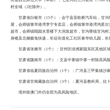
村全域（2社除外）。
甘肃省白银市（15个）：会宁县亚欧桥汽车站，甘
屋，会师镇箐华港湾李宁专卖店，会师镇箐华港湾鸿星尔
超市，会师镇颐园水景楼下大润发超市，甘沟驿镇甘沟村二
身楼及北侧极兔快递，长征街道化工社区春华幼儿园，长
甘肃省张掖市（1个）：甘州区绿洲家园东区其他区
甘肃省陇南市（1个）：文县中寨镇中寨一村除高风
甘肃省临夏回族自治州（1个）：广河县三甲集镇沙
甘肃省甘南藏族自治州（3个）：夏河县教科局，拉
境外除澳门外仍全部为高风险地区。