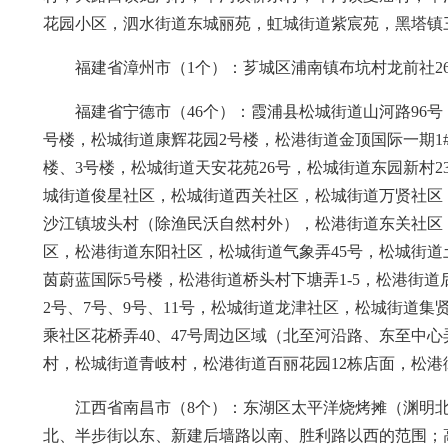
花园小区，泗水街道东城丽苑，虹城街道紫宸苑，黑塔镇
福建省漳州市（1个）：芗城区浦南镇布坑村龙前社26
福建省宁德市（46个）：霞浦县松城街道山河路96
号楼，松城街道康辉花园2号楼，松港街道金顶国际一期1#
楼、3号楼，松城街道天安花苑26号，松城街道东园新村
城街道俊星社区，松城街道西关社区，松城街道万贤社区
沙江镇坡头村（除渔民沃自然村外），松港街道东关社区
区，松港街道东阳社区，松城街道气象弄45号，松城街
茵蔚蓝国际5号楼，松港街道桥头村下塘弄1-5，松港街道后
2号、7号、9号、11号，松城街道龙津社区，松城街道集贤社
乘社区花桥弄40、47号周边区域（北至河沿路、东至中
村，松城街道青岐村，松港街道百丽花园12栋店面，松港
江西省南昌市（8个）：东湖区太平洋烧烤摊（渊明
北、半步街以东、新建后墙路以南、胜利路以西的范围；高