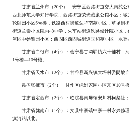
甘肃省兰州市（20个）：安宁区西路街道交大南苑公
西北师范大学知行学院，西路街道荣光葳廉公馆小区；城
轮颐园小区6号楼，铁路西村街道达祥南苑小区，草场街街道
街道兰泰小区院内48中学，火车站街道铁路设计院小区
河区中参雅园小区；西固区西固城街道玉和苑小区；永登
甘肃省白银市（4个）：会宁县甘沟驿镇六十铺村，
1号楼—10号楼。
甘肃省天水市（2个）：甘谷县新兴镇大坪村委阴坡
肃省张掖市（2个）：甘州区绿洲家园小区东区10号楼
甘肃省定西市（2个）：临洮县南屏镇安川村柯柴社
甘肃省陇南市（1个）：文县中寨镇中寨一村永兴修
滨河路以北。