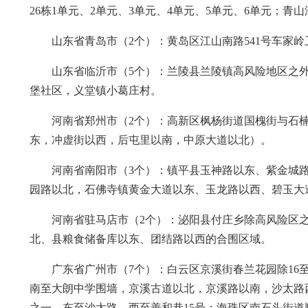
26栋1单元、2单元、3单元、4单元、5单元、6单元；
山东省青岛市（2个）：黄岛区江山南路541号车家岭
山东省临沂市（5个）：兰陵县兰陵镇高风险地区之
堡社区，义堂镇小葛庄村。
河南省郑州市（2个）：高新区枫杨街道国槐街与石
东，冲虚街以西，后屯里以南，中原大道以北）。
河南省南阳市（3个）：镇平县玉神路以东、紫金城
园路以北，石佛寺镇黄金大道以东、玉龙路以西、碧玉大
河南省驻马店市（2个）：泌阳县付庄乡除高风险区
北、县粮食储备库以东、团结路以西的合围区域。
广东省广州市（7个）：白云区京溪街春兰花园除16
南至大朗中学围墙，京溪古道以北，京溪路以南，沙太路西
之一，东至沙太路，西至善和巷15号；海珠区南石头街