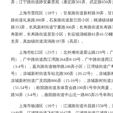
弄；江宁路街道静安豪景苑（康定路501弄、武定路650弄）
上海市普陀区（18个）：甘泉路街道新村路39弄，甘
路街道礼泉路300弄，石泉路街道新兰田小区；桃浦镇绿杨
路353弄，长风新村街道宁夏路366弄；长寿路街道长寿路
寿新村，长寿路街道居安小区；长征镇清峪路81弄41-55幢
支弄，真如镇街道清涧路187弄（高层）。
上海市虹口区（25个）：北外滩街道霍山路219号；广
丙），广中路街道西江湾路264弄8-10号，广中路街道西
（3-4号），嘉兴路街道物华路246弄小区；江湾镇街道广粤路1
号）；凉城新村街道车站北路500弄（20-22号），凉城新村
凉城新村街道广灵四路866弄（15-16号），凉城新村街道
（51-54号）；欧阳路街道东体育会路100弄1号华兴商
路50弄（3-4号），曲阳路街道中山北一路865弄21号
上海市杨浦区（18个）：江浦路街道许昌路1558号，
1440弄，江浦路街道飞虹路1047弄，江浦路街道江浦路1