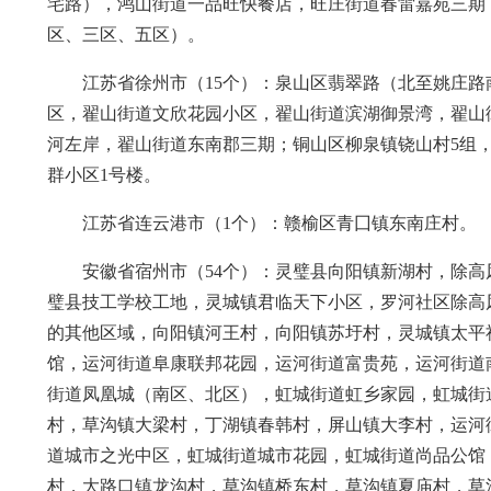
宅路），鸿山街道一品旺快餐店，旺庄街道春雷嘉苑三期
区、三区、五区）。
江苏省徐州市（15个）：泉山区翡翠路（北至姚庄
区，翟山街道文欣花园小区，翟山街道滨湖御景湾，翟山
河左岸，翟山街道东南郡三期；铜山区柳泉镇铙山村5组，
群小区1号楼。
江苏省连云港市（1个）：赣榆区青囗镇东南庄村。
安徽省宿州市（54个）：灵璧县向阳镇新湖村，除
璧县技工学校工地，灵城镇君临天下小区，罗河社区除高
的其他区域，向阳镇河王村，向阳镇苏圩村，灵城镇太平
馆，运河街道阜康联邦花园，运河街道富贵苑，运河街道
街道凤凰城（南区、北区），虹城街道虹乡家园，虹城街
村，草沟镇大梁村，丁湖镇春韩村，屏山镇大李村，运河
道城市之光中区，虹城街道城市花园，虹城街道尚品公馆
村，大路口镇龙沟村，草沟镇桥东村，草沟镇夏庙村，草