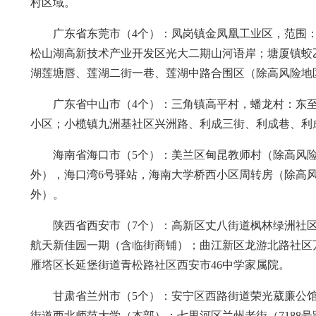
村区域。
广东省东莞市（4个）：凤岗镇金凤凰工业区，范围：
松山湖高新技术产业开发区光大二期山河语岸；塘厦镇蛟乙
湖莲塘唇、莲湖二街一巷、莲湖中路合围区（除高风险地
广东省中山市（4个）：三角镇高平村，蟠龙村：东
小区；小榄镇九洲基社区兴洲路、利成三街、利成巷、利
海南省海口市（5个）：美兰区甸昆教师村（除高风
外），海口湾6号驿站，海南大学桥西小区周转房（除高
外）。
陕西省西安市（7个）：高新区丈八街道枫林绿洲社
航天新佳园一期（含临街商铺）；曲江新区龙游北路社区
雁塔区长延堡街道青松路社区西安市46中学家属院。
甘肃省兰州市（5个）：安宁区西路街道荣光葳廉公馆
街道西北师范大学（本部）；七里河区兰州老街（7188