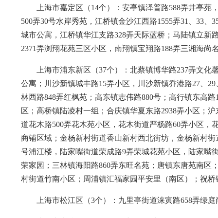
上海市嘉定区（14个）：安亭镇泽普路588弄井亭苑
500弄30号水岸秀苑，江桥镇金沙江西路1555弄31、33
城市公寓，江桥镇华江支路328弄天际蓝桥；马陆镇立新路
2371弄浏翔花苑三区小区，南翔镇宝翔路188弄三湘海尚
上海市浦东新区（37个）：北蔡镇博华路237弄文化
公寓；川沙新镇城丰路15弄小区，川沙新镇乔港路27、2
林西路848弄红枫苑；高东镇志伟路880号；高行镇东高路
区；高桥镇陆凌村一组；合庆镇华夏东路2938弄小区；沪
道花木路500弄花木苑小区，花木街道严杨路60弄小区，花木
商铺区域；金杨新村街道香山新村西北街坊，金杨新村街道
号浦江楼，陆家嘴街道荣成路9弄荣城花苑小区，陆家嘴街
荣家园；三林镇海阳路860弄东旺名苑；唐镇东唐苑南区
村街道竹南小区；周浦镇汇福家园平安里（南区）；祝桥
上海市松江区（3个）：九里亭街道涞寅路658弄绿庭