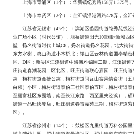
上海市青浦区（1个）：华新镇纪秀路158弄1-375号。
上海市奉贤区（2个）：金汇镇沿港河路478弄，金汇
江苏省无锡市（45个）：滨湖区蠡园街道隐秀苑线
业广场小区（时代公馆），堰桥街道阳光100国际新城西
墅，扬名街道时代上城C8，扬名街道扬名花园，北大街
东方水榭，惠山街道小木桥北；锡山区云林街道国泰精密
区、D区；新吴区江溪街道中海海雅锦园二期，江溪街道
庄街道春潮花园二区北区，旺庄街道联心嘉园，旺庄街道
寓，梅村街道金捷公寓，梅村街道阿瓦山寨风情食街（五洲
白领）小区，梅村街道泰伯三社区泰伯五区，梅村街道泰
至丽富社区东围墙，南至长江东路，西至里夫泾浜），硕
街道一品旺快餐店，旺庄街道春雷嘉苑三期，梅村街道紫
区）。
江苏省徐州市（14个）：鼓楼区九里街道万科公园里
城高端幼儿园，翟山街道御景湾社区，翟山街道东南郡二