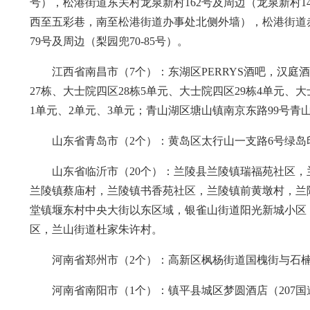
号），松港街道东关村龙泉新村162号及周边（龙泉新村145-
西至五彩巷，南至松港街道办事处北侧外墙），松港街道赤
79号及周边（梨园兜70-85号）。
江西省南昌市（7个）：东湖区PERRYS酒吧，汉庭
27栋、大士院四区28栋5单元、大士院四区29栋4单元、
1单元、2单元、3单元；青山湖区塘山镇南京东路99号青
山东省青岛市（2个）：黄岛区太行山一支路6号绿岛
山东省临沂市（20个）：兰陵县兰陵镇瑞福苑社区
兰陵镇蔡庙村，兰陵镇书香苑社区，兰陵镇前黄墩村，兰
堂镇堰东村中央大街以东区域，银雀山街道阳光新城小区
区，兰山街道杜家朱许村。
河南省郑州市（2个）：高新区枫杨街道国槐街与石
河南省南阳市（1个）：镇平县城区梦圆酒店（207