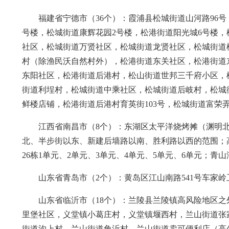
福建省宁德市（36个）：霞浦县松城街道山河路96
号楼，松城街道康辉花园2号楼，松港街道阳光城6号楼
社区，松城街道万贤社区，松城街道龙贤社区，松城街道
村（除渔民沃自然村外），松港街道东关社区，松港街道
东阳社区，松港街道后港村，松山街道世邦三千府小区，
街道利埕村，松城街道中乘社区，松城街道后岐村，松城
鲜楼店铺，松港街道后港村育英街103号，松城街道富荣弄
江西省南昌市（8个）：东湖区太平洋烧烤摊（渊明
北、半步街以东、新建后墙路以南、胜利路以西的范围；高
26栋1单元、2单元、3单元、4单元、5单元、6单元；
山东省青岛市（2个）：黄岛区江山南路541号车家岭
山东省临沂市（18个）：兰陵县兰陵镇高风险地区
里堡社区，义堂镇小葛庄村，义堂镇堰西村，兰山街道张
街道沟上村，兰山街道角沂村，兰山街道卖可便利店（高