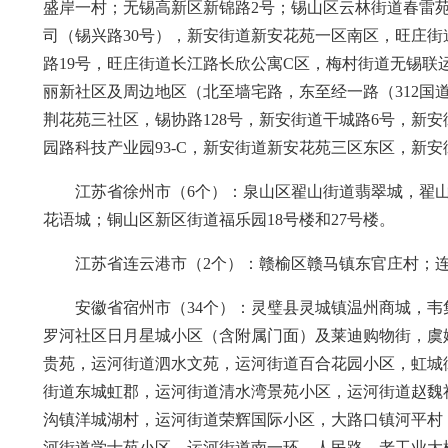
盛岸一村；无锡高新区新锦路2号；锡山区云林街道春雷
司（锡兴路30号），新安街道新安花苑一区南区，旺庄
路19号，旺庄街道长江路长欣公寓C区，梅村街道无锡联运物
丽新社区及周边地区（北至墙宅路，东至经一路（312国
荆花苑三社区，锡协路128号，新安街道干城路6号，新
园路科技产业园93-C，新安街道新安花苑三区东区，新
江苏省徐州市（6个）：泉山区翟山街道翡翠城，翟
花语城；铜山区新区街道福乐园18号楼和27号楼。
江苏省连云港市（2个）：赣榆区赣马镇东官庄村；
安徽省宿州市（34个）：灵璧县灵城镇温州商城，
罗河社区日月星城小区（含附属门面）及莱迪购物街，虞
贵苑，运河街道泗水文苑，运河街道百合花园小区，虹城
街道东城虹郡，运河街道清水湾景苑小区，运河街道赵魏
沟镇洋城湖村，运河街道荣辉国际小区，大路口镇河平村
河街道学士苑小区，运河街道南一环、人民路、老工业大