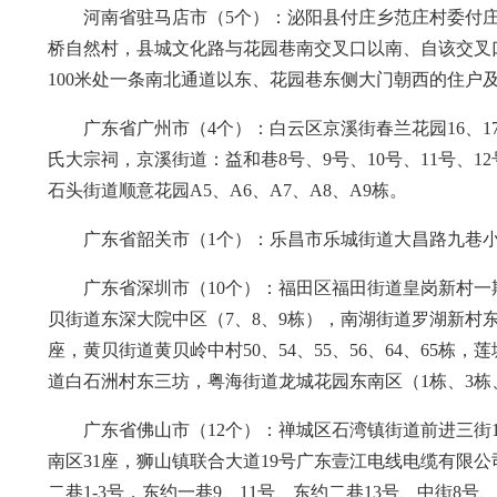
河南省驻马店市（5个）：泌阳县付庄乡范庄村委付
桥自然村，县城文化路与花园巷南交叉口以南、自该交叉
100米处一条南北通道以东、花园巷东侧大门朝西的住户
广东省广州市（4个）：白云区京溪街春兰花园16、17
氏大宗祠，京溪街道：益和巷8号、9号、10号、11号、12号
石头街道顺意花园A5、A6、A7、A8、A9栋。
广东省韶关市（1个）：乐昌市乐城街道大昌路九巷
广东省深圳市（10个）：福田区福田街道皇岗新村一期
贝街道东深大院中区（7、8、9栋），南湖街道罗湖新村东区（8
座，黄贝街道黄贝岭中村50、54、55、56、64、65
道白石洲村东三坊，粤海街道龙城花园东南区（1栋、3栋
广东省佛山市（12个）：禅城区石湾镇街道前进三街
南区31座，狮山镇联合大道19号广东壹江电线电缆有限
二巷1-3号，东约一巷9、11号、东约二巷13号、中街8