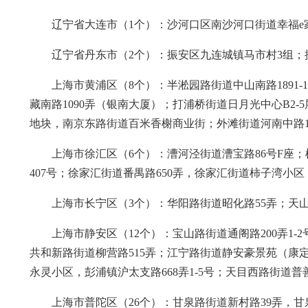
辽宁省大连市（1个）：沙河口区南沙河口街道幸福e家
辽宁省丹东市（2个）：振安区九连城镇马市村3组；
上海市黄浦区（8个）：半淞园路街道中山南路1891-
藏南路1090弄（银南大厦）；打浦桥街道日月光中心B
地块，南京东路街道百米香榭商业街；外滩街道河南中路16
上海市徐汇区（6个）：漕河泾街道漕宝路86号F座；
407号；徐家汇街道番禺路650弄，徐家汇街道柿子湾小区（宜山
上海市长宁区（3个）：华阳路街道昭化路55弄；天山路
上海市静安区（12个）：宝山路街道通阁路200弄1-
共和新路街道柳营路515弄；江宁路街道静安豪景苑（康定路
永灵小区，彭浦镇沪太支路668弄1-5号；天目西路街道普善
上海市普陀区（26个）：甘泉路街道新村路39弄，甘