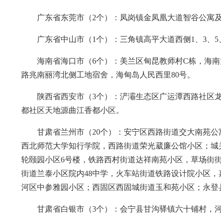
广东省东莞市（2个）：凤岗镇金凤凰大道智谷公寓及相
广东省中山市（1个）：三角镇高平大道西侧1、3、5、
海南省海口市（6个）：美兰区甸昆教师村C栋，海南
路兆南丽湾北侧工地宿舍，海甸岛人民西里80号。
陕西省西安市（3个）：浐灞生态区广运潭西路社区
都社区天地源曲江香都小区。
甘肃省兰州市（20个）：安宁区西路街道交大南苑公
西北师范大学知行学院，西路街道荣光葳廉公馆小区；城
轮颐园小区6号楼，铁路西村街道达祥南苑小区，草场街街道
街道兰泰小区院内48中学，火车站街道铁路设计院小区
河区中参雅园小区；西固区西固城街道玉和苑小区；永登
甘肃省白银市（3个）：会宁县甘沟驿镇六十铺村，河