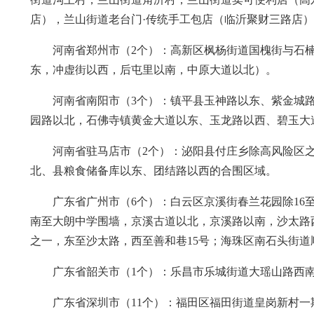
店），兰山街道老台门·传统手工包店（临沂聚财三路店
河南省郑州市（2个）：高新区枫杨街道国槐街与石
东，冲虚街以西，后屯里以南，中原大道以北）。
河南省南阳市（3个）：镇平县玉神路以东、紫金城
园路以北，石佛寺镇黄金大道以东、玉龙路以西、碧玉大
河南省驻马店市（2个）：泌阳县付庄乡除高风险区
北、县粮食储备库以东、团结路以西的合围区域。
广东省广州市（6个）：白云区京溪街春兰花园除16
南至大朗中学围墙，京溪古道以北，京溪路以南，沙太路西
之一，东至沙太路，西至善和巷15号；海珠区南石头街
广东省韶关市（1个）：乐昌市乐城街道大瑶山路西
广东省深圳市（11个）：福田区福田街道皇岗新村一