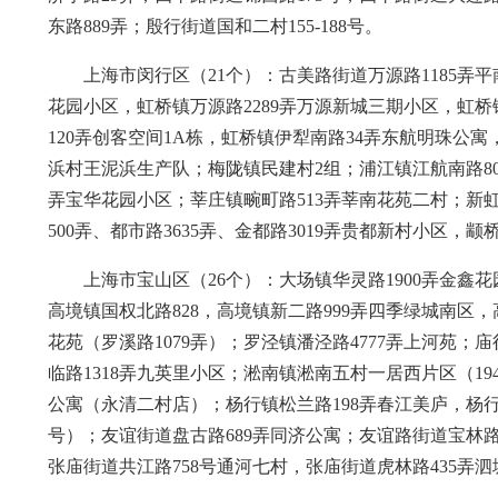
东路889弄；殷行街道国和二村155-188号。
上海市闵行区（21个）：古美路街道万源路1185弄
花园小区，虹桥镇万源路2289弄万源新城三期小区，虹桥
120弄创客空间1A栋，虹桥镇伊犁南路34弄东航明珠公
浜村王泥浜生产队；梅陇镇民建村2组；浦江镇江航南路80
弄宝华花园小区；莘庄镇畹町路513弄莘南花苑二村；新虹
500弄、都市路3635弄、金都路3019弄贵都新村小区，
上海市宝山区（26个）：大场镇华灵路1900弄金鑫
高境镇国权北路828，高境镇新二路999弄四季绿城南区，
花苑（罗溪路1079弄）；罗泾镇潘泾路4777弄上河苑；庙行
临路1318弄九英里小区；淞南镇淞南五村一居西片区（194号
公寓（永清二村店）；杨行镇松兰路198弄春江美庐，杨行镇富
号）；友谊街道盘古路689弄同济公寓；友谊路街道宝林路
张庙街道共江路758号通河七村，张庙街道虎林路435