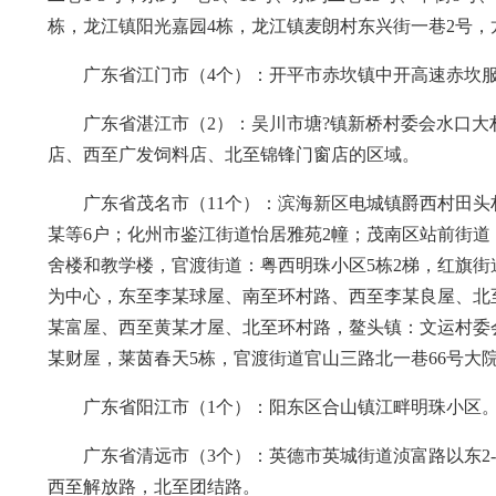
栋，龙江镇阳光嘉园4栋，龙江镇麦朗村东兴街一巷2号
广东省江门市（4个）：开平市赤坎镇中开高速赤坎服务
广东省湛江市（2）：吴川市塘?镇新桥村委会水口
店、西至广发饲料店、北至锦锋门窗店的区域。
广东省茂名市（11个）：滨海新区电城镇爵西村田
某等6户；化州市鉴江街道怡居雅苑2幢；茂南区站前街道
舍楼和教学楼，官渡街道：粤西明珠小区5栋2梯，红旗街
为中心，东至李某球屋、南至环村路、西至李某良屋、北
某富屋、西至黄某才屋、北至环村路，鳌头镇：文运村委
某财屋，莱茵春天5栋，官渡街道官山三路北一巷66号大
广东省阳江市（1个）：阳东区合山镇江畔明珠小区
广东省清远市（3个）：英德市英城街道浈富路以东2-
西至解放路，北至团结路。