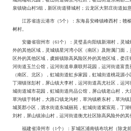
泉镇铙山村5组，新区街道驿城村；云龙区大郭庄街道如意
江苏省连云港市（5个）：东海县安峰镇峰西村；赣
树村。
安徽省宿州市（61个）：灵璧县向阳镇新湖村，灵
外的其他区域，灵城镇星河湾小区（南区）及附属门面，
区外的其他区域，虞姬镇除高风险区外的其他区域，娄庄
河街道玉兰公馆，运河街道阜康联邦花园，运河街道富贵
（南区、北区），虹城街道虹乡家园，虹城街道桃花源小
丁湖镇张彭村，屏山镇大李村，运河街道高尤社区，运河
城街道城市花园，虹城街道尚品公馆，屏山镇老山村，大
草沟镇于韩村，大路口镇龙沟村，草沟镇桥东村，草沟镇
城英郡小区，泗水街道东城丽苑，虹城街道紫宸苑，丁湖
刘村，屏山镇涂山村，运河街道衡尤社区除高风险外的其
福建省漳州市（1个）：芗城区浦南镇布坑村（除龙前社