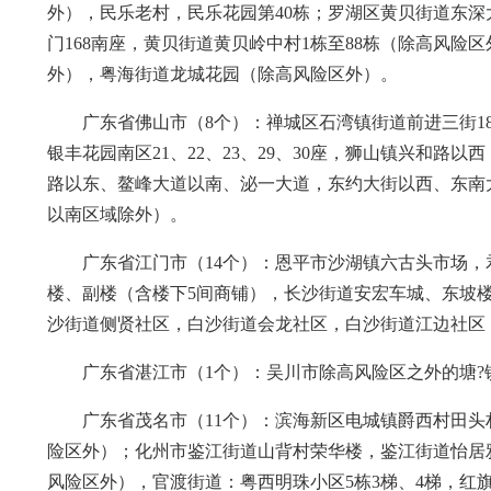
外），民乐老村，民乐花园第40栋；罗湖区黄贝街道东
门168南座，黄贝街道黄贝岭中村1栋至88栋（除高风险
外），粤海街道龙城花园（除高风险区外）。
广东省佛山市（8个）：禅城区石湾镇街道前进三街1
银丰花园南区21、22、23、29、30座，狮山镇兴和
路以东、鳌峰大道以南、泌一大道，东约大街以西、东南
以南区域除外）。
广东省江门市（14个）：恩平市沙湖镇六古头市场
楼、副楼（含楼下5间商铺），长沙街道安宏车城、东坡
沙街道侧贤社区，白沙街道会龙社区，白沙街道江边社区
广东省湛江市（1个）：吴川市除高风险区之外的塘
广东省茂名市（11个）：滨海新区电城镇爵西村田
险区外）；化州市鉴江街道山背村荣华楼，鉴江街道怡居
风险区外），官渡街道：粤西明珠小区5栋3梯、4梯，红旗