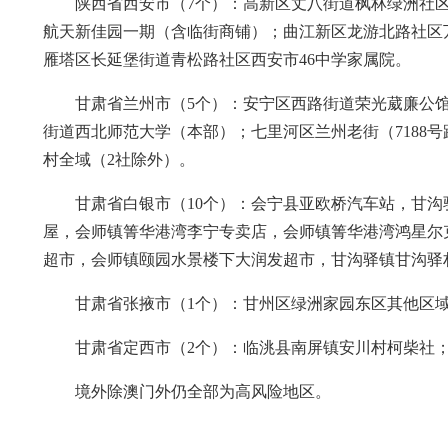
陕西省西安市（7个）：高新区丈八街道枫林绿洲社
航天新佳园一期（含临街商铺）；曲江新区龙游北路社区
雁塔区长延堡街道青松路社区西安市46中学家属院。
甘肃省兰州市（5个）：安宁区西路街道荣光葳廉公馆
街道西北师范大学（本部）；七里河区兰州老街（7188
村全域（2社除外）。
甘肃省白银市（10个）：会宁县亚欧桥汽车站，甘
屋，会师镇箐华港湾李宁专卖店，会师镇箐华港湾鸿星尔
超市，会师镇颐园水景楼下大润发超市，甘沟驿镇甘沟驿
甘肃省张掖市（1个）：甘州区绿洲家园东区其他区
甘肃省定西市（2个）：临洮县南屏镇安川村柯柴社
境外除澳门外仍全部为高风险地区。