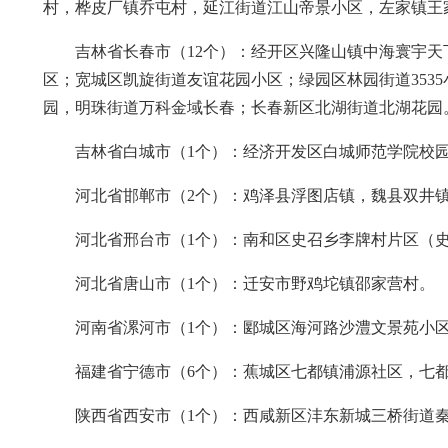
村，桦皮厂镇乔屯村，延江街道江山帝景小区，左家镇王
吉林省长春市（12个）：经开区兴隆山镇中海寰宇
区；宽城区凯旋街道友谊花园小区；绿园区林园街道353
园，明珠街道万科金域长春；长春新区北湖街道北湖花园
吉林省白城市（1个）：经济开发区白城师范学院校
河北省邯郸市（2个）：鸡泽县浮图店镇，魏县双井
河北省邢台市（1个）：南和区史召乡李牌村片区（史
河北省唐山市（1个）：迁安市野鸡坨镇邵家营村。
河南省漯河市（1个）：郾城区海河路沙澧文景苑小
福建省宁德市（6个）：蕉城区七都镇浦源社区，七
陕西省西安市（1个）：西咸新区沣东新城三桥街道