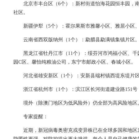
北京市丰台区（6个）：新村街道怡海花园恒丰园，
社区。
新疆伊犁（5个）：霍尔果斯市雅馨小区、雅居小区
云南省西双版纳州（1个）：勐腊县勐满镇集镇片区
黑龙江省牡丹江市（11个）：绥芬河市鸿福小区、
园C区、馨怡纯粮油公司，东宁市邮政小区、春城小区。
河北省雄安新区（1个）：安新县端村镇西堤东堤片
浙江省杭州市（1个）：滨江区长河街道建业路151
境外（除澳门地区为低风险外）仍全部为高风险地区
专家提醒：
近期，新冠病毒奥密克戎变异株已在全球多国和地区
隐匿性更强，对防控提出更大挑战。每个人是自己健康的