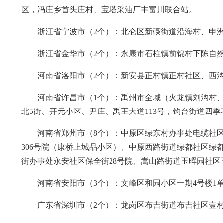
区，冯庄乡首头庄村、宝塔采油厂丰富川联合站。
浙江省宁波市（2个）：北仑区新碶街道沿海村、申
浙江省金华市（2个）：永康市石柱镇前锦村下陈自
河南省洛阳市（2个）：新安县正村镇正村社区、西
河南省许昌市（1个）：禹州市全域（火龙镇刘沟村
北5街、开元小区、尹庄、禹王大道113号，钧台街道四
河南省郑州市（8个）：中原区绿东村办事处电缆社
306号院（康桥上城品小区）、中原西路街道绿都社区绿
街办事处永安社区保全街28号院、嵩山路街道玉晖园社
河南省安阳市（3个）：文峰区和园小区一期4号楼1
广东省深圳市（2个）：龙岗区布吉街道布吉社区壹村