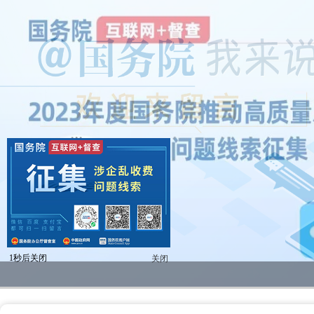
2023年度国务院推动高质量发展综合督查问题线索征集
@国务院 我来说
重要政策举措及实施效果
全区教育系统暑期书记、校园长管理能力提升培训班开班
全区“项目日”会议暨区党政联席（扩大）会议召开
区领导开展高温走访慰问活动
null