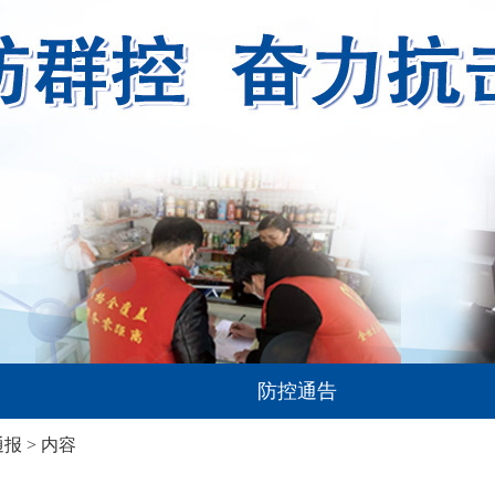
防控通告
通报
> 内容