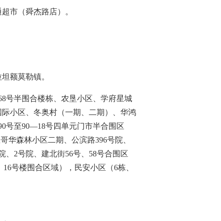
通超市（舜杰路店）。
拉坦额莫勒镇。
68号半围合楼栋、农垦小区、学府星城
悦山国际小区、冬奥村（一期、二期）、华鸿
0号至90—18号四单元门市半合围区
温哥华森林小区二期、公滨路396号院、
院、2号院、建北街56号、58号合围区
、16号楼围合区域），民安小区（6栋、