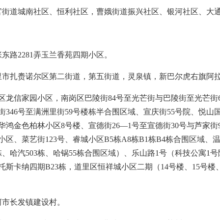
官街道城南社区、恒利社区，曹娥街道振兴社区、银河社区、大
东路2281弄玉兰香苑四期小区。
里市扎赉诺尔区第二街道，第五街道，灵泉镇，新巴尔虎右旗阿
区龙信家园小区，南岗区巴陵街84号至光芒街与巴陵街至光芒街
政街346号至满洲里街59号楼栋半合围区域、宣庆街55号院、
鸿金色柏林小区8号楼、宣德街26—1号至宣德街30号与芦家街9
区、菜艺街123号、睿城小区B5栋A8栋B1栋B4栋合围区域、
栋、哈汽503栋、哈锅55栋合围区域）、乐山路1号（科技公寓1号
斯卡纳四期B23栋，道里区恒祥城小区二期（14号楼、15号楼
河市长发镇建设村。