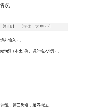
新情况
【打印】
【字体：
大
中
小
】
（境外输入）。
者8例（本土3例、境外输入5例）。
一街道，第三街道，第四街道。