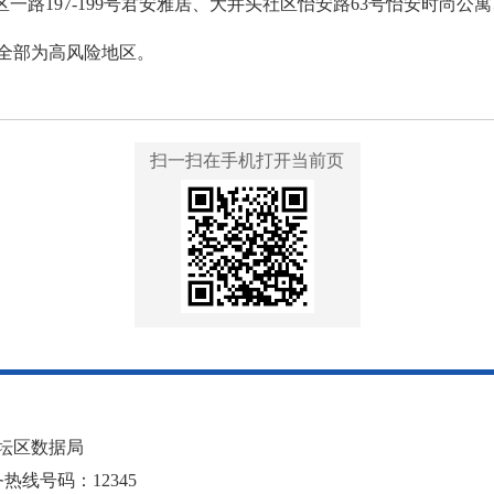
三区一路197-199号君安雅居、大井头社区怡安路63号怡安时尚
全部为高风险地区。
扫一扫在手机打开当前页
坛区数据局
线号码：12345