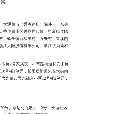
公寓。
区、大通超市（舜杰路店）除外），东关
天香华庭小区香榭居17幢，崧厦街道陆
村，驿亭镇新驿亭村、五夫村、鲁溪闸
浙江太阳股份有限公司、浙江致为新材
道丈八东路2号家属院，小寨路街道长安中路
区10号楼1单元，长延堡街道朱雀大街南
含光路23号九锦台小区12号楼2单元，
20号、蔡边村九墩区112号、长塘社区