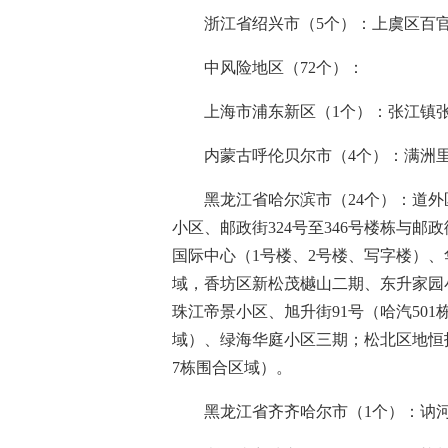
浙江省绍兴市（5个）：上虞区百
中风险地区（72个）：
上海市浦东新区（1个）：张江镇张
内蒙古呼伦贝尔市（4个）：满洲
黑龙江省哈尔滨市（24个）：道外
小区、邮政街324号至346号楼栋与邮
国际中心（1号楼、2号楼、写字楼）、华
域，香坊区新松茂樾山二期、东升家园小
珠江帝景小区、旭升街91号（哈汽501
域）、绿海华庭小区三期；松北区地恒托
7栋围合区域）。
黑龙江省齐齐哈尔市（1个）：讷