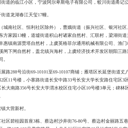
川街道的临江小区，宁波阿尔卑斯电子有限公司，蛟川街道甬记
街道龙湖春江天玺17幢。
道（城南社区、恒利社区除外），曹娥街道（振兴社区、银河社
东方家园13幢，道墟街道积山村诸家自然村、汇联村，梁湖街道
丰惠镇南源贾塔自然村，上虞英格菲尔通用机械有限公司、渔门
溪闸下闸自然村，盖北镇兴海村，上虞经济技术开发区朝阳三路
司。
288号沿街69-10101至69-10107商铺；雁塔区长延堡街
和2区11号楼，小寨路街道长安中路33号长安大学长安路住宅区3
区长大南路356号长安大学渭水校区住宅小区10号楼3单元；碑林区
。
营镇大营新村。
社区碧桂园首座3栋、蔡边村沙井街76-80号、蔡边村金丽路五巷