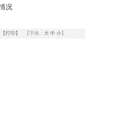
新情况
【打印】
【字体：
大
中
小
】