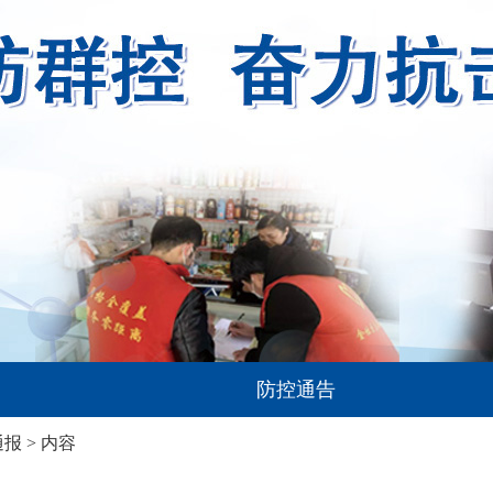
防控通告
通报
> 内容