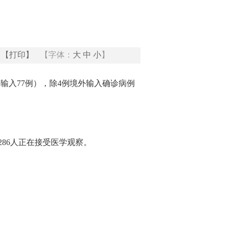
【打印】
【字体：
大
中
小
】
境外输入77例），除4例境外输入确诊病例
286人正在接受医学观察。