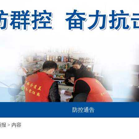
防控通告
通报
> 内容