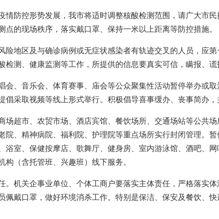
疫情防控形势发展，我市将适时调整核酸检测范围，请广大市民
测点的现场秩序，落实戴口罩、保持一米以上距离等防控措施。
高风险地区及与确诊病例或无症状感染者有轨迹交叉的人员，应
酸检测、健康监测等工作，所提供的信息要真实可信，瞒报、谎
唱会、音乐会、体育赛事、庙会等公众聚集性活动暂停举办或取
提倡采取视频等线上形式举行。积极倡导喜事缓办、丧事简办，
商场超市、农贸市场、酒店宾馆、餐饮场所、交通场站等公共场
老院、精神病院、福利院、护理院等重点场所实行封闭管理。暂
、浴室、保健按摩店、歌舞厅、健身房、室内游泳馆、酒吧、网
机构（含托管班、兴趣班）线下服务。
任。机关企事业单位、个体工商户要落实主体责任，严格落实体
员佩戴口罩，做好环境消杀工作。特别是保洁、保安及餐饮、快