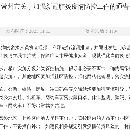
常州市关于加强新冠肺炎疫情防控工作的通告
发布时间：2021-11-03
浏览次数：
1134
确诊病例密接人员协查通报，立即进行流调排查，并通过发热门诊
止疫情在我市扩散，保障广大市民健康安全，现就强化当前疫情
求。精准实施分级分类管控措施，倡导非必要不离常，确需离常
8时起实施）。其他地区要加强社区防控，强化网格化管理，落实
施。公路、铁路、民航、港口码头等交通站场要加强客流引导，
类公共交通、出租车、网约车要落实戴口罩、体温
监测
、验码、
车（网约车）不得出常载客营运。
风险地区、封控区内的人员足不出户，管控区内的人员不出小区
工作，不得擅自外出，如违反相关规定引发疫情传播风险的，将