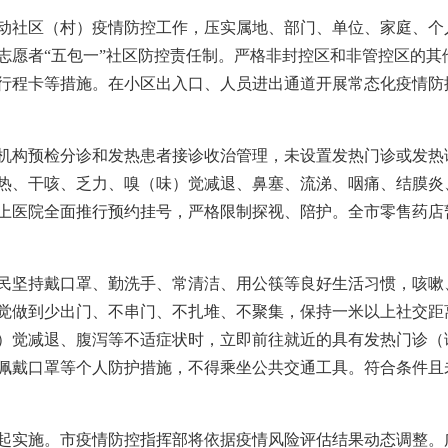
动社区（村）疫情防控工作，压实属地、部门、单位、家庭、个人
志愿者“五包一”社区防控责任制。严格非封控区和非管控区的其
行程卡等措施。在小区出入口、人员进出通道开展常态化疫情防
机构预检分诊和发热患者接诊收治管理，未设置发热门诊或发热
热、干咳、乏力、嗅（味）觉减退、鼻塞、流涕、咽痛、结膜炎
上医院全面推行预约挂号，严格限制探视、陪护。全市零售药店
民坚持戴口罩、勤洗手、常清洁、用公筷等良好生活习惯，咳嗽
觉做到少出门、不串门、不扎堆、不聚集，保持一米以上社交距
）觉减退、腹泻等不适症状时，立即前往就近的具有发热门诊（
佩戴口罩等个人防护措施，不得乘坐公共交通工具。符合条件且
起实施。市疫情防控指挥部将依据疫情风险评估结果动态调整。