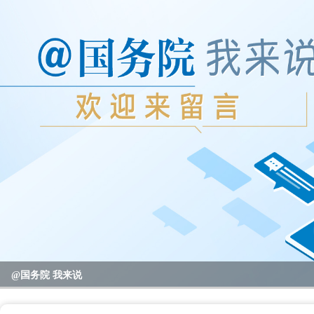
2023年度国务院推动高质量发展综合督查问题线索征集
@国务院 我来说
重要政策举措及实施效果
全区教育系统暑期书记、校园长管理能力提升培训班开班
全区“项目日”会议暨区党政联席（扩大）会议召开
区领导开展高温走访慰问活动
null