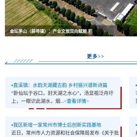
金坛茅山（薛埠镇）：产业文旅双向赋能 积
null
我区召开区级机关部门、单位新任主要负责同
全区“项目日”会议暨区党政联席（扩大）会
全区庆祝中国共产党成立105周年暨“两优一先
金坛暑期农文旅体商促消费活动启动
我区集中整治丹金溧漕河非法地笼
null
null
null
null
null
更多>>
▪
直溪镇：水韵天湖藏古韵 乡村振兴谱新诗篇
“卧仙坛于谷口，封天湖之水心”，汤显祖泛舟圩
上，一眼识此湖水，烟...
<查看详情>
▪
我区新增一家常州市博士后创新实践基地
近日，常州市人力资源和社会保障局发布《关于批