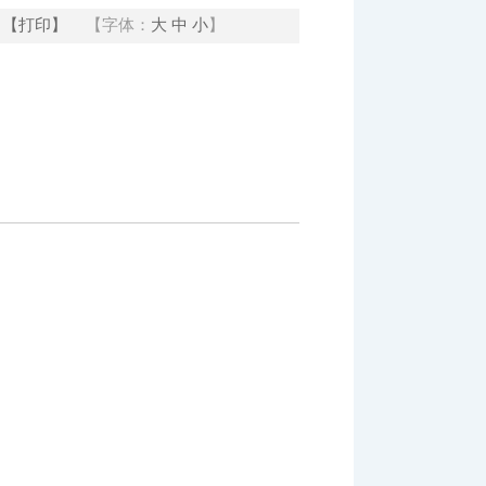
【打印】
【字体：
大
中
小
】