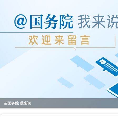
2023年度国务院推动高质量发展综合督查问题线索征集
@国务院 我来说
重要政策举措及实施效果
全区教育系统暑期书记、校园长管理能力提升培训班开班
全区“项目日”会议暨区党政联席（扩大）会议召开
区领导开展高温走访慰问活动
null