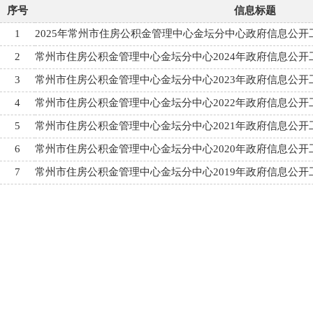
序号
信息标题
1
2025年常州市住房公积金管理中心金坛分中心政府信息公开
2
常州市住房公积金管理中心金坛分中心2024年政府信息公开
3
常州市住房公积金管理中心金坛分中心2023年政府信息公开
4
常州市住房公积金管理中心金坛分中心2022年政府信息公开
5
常州市住房公积金管理中心金坛分中心2021年政府信息公开
6
常州市住房公积金管理中心金坛分中心2020年政府信息公开
7
常州市住房公积金管理中心金坛分中心2019年政府信息公开