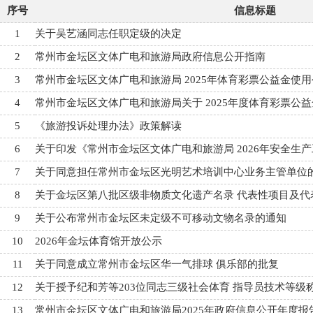
序号
信息标题
1
关于吴艺涵同志任职定级的决定
2
常州市金坛区文体广电和旅游局政府信息公开指南
3
常州市金坛区文体广电和旅游局 2025年体育彩票公益金使
4
常州市金坛区文体广电和旅游局关于 2025年度体育彩票公
5
《旅游投诉处理办法》政策解读
6
关于印发《常州市金坛区文体广电和旅游局 2026年安全生
7
关于同意担任常州市金坛区光明艺术培训中心业务主管单位
8
关于金坛区第八批区级非物质文化遗产名录 代表性项目及代
9
关于公布常州市金坛区未定级不可移动文物名录的通知
10
2026年金坛体育馆开放公示
11
关于同意成立常州市金坛区华一气排球 俱乐部的批复
12
关于授予纪和芳等203位同志三级社会体育 指导员技术等级
13
常州市金坛区文体广电和旅游局2025年政府信息公开年度报