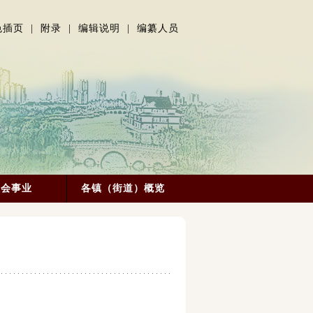
色插页
|
附录
|
编辑说明
|
编纂人员
社会事业
各镇（街道）概览