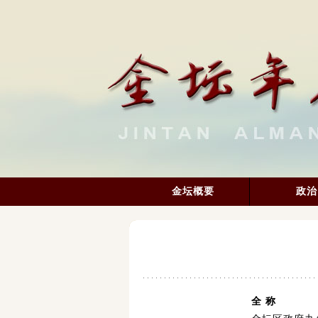
金坛概要
政治
全 称