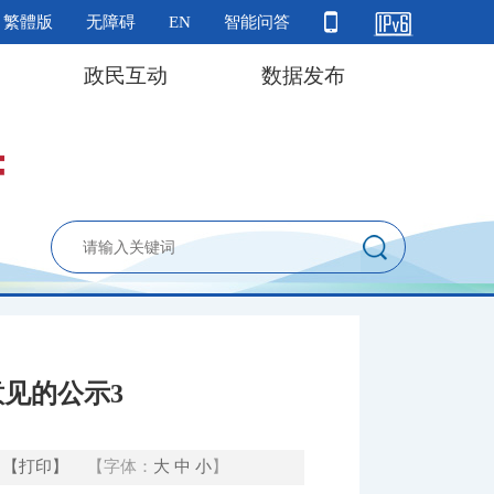
繁體版
无障碍
EN
智能问答
政民互动
数据发布
意见的公示3
【打印】
【字体：
大
中
小
】