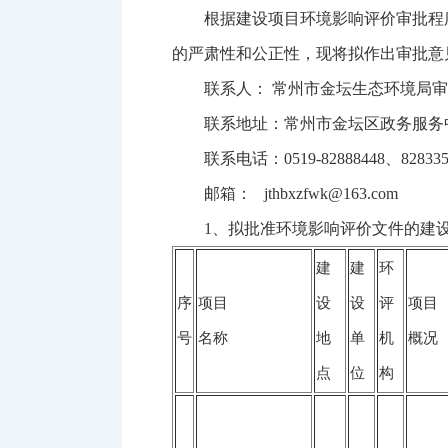
根据建设项目环境影响评价审批程
的严肃性和公正性，现将拟作出审批意见的
联系人： 常州市金坛生态环境局
联系地址：常州市金坛区政务服务
联系电话：0519-82888448、828335
邮箱： jthbxzfwk@163.com
1、拟批准环境影响评价文件的建
建
建
环
序
项目
设
设
评
项目
号
名称
地
单
机
概况
点
位
构