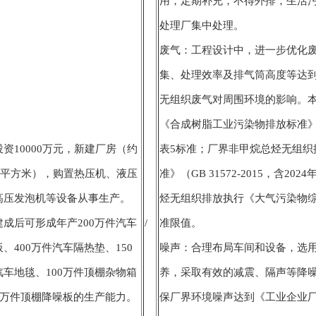
用，定期补充，不得外排；生活
处理厂集中处理。
废气：工程设计中，进一步优化
集、处理效率及排气筒高度等达
无组织废气对周围环境的影响。本
《合成树脂工业污染物排放标准》（GB
资10000万元，新建厂房（约
表5标准；厂界非甲烷总烃无组织
00平方米），购置热压机、液压
准》（GB 31572-2015，含
高压发泡机等设备从事生产。
烃无组织排放执行《大气污染物综合排放
建成后可形成年产200万件汽车
/
准限值。
、400万件汽车隔热垫、150
噪声：合理布局车间和设备，选
汽车地毯、100万件顶棚杂物箱
养，采取有效的减震、隔声等降
00万件顶棚降噪板的生产能力。
保厂界环境噪声达到《工业企业厂界