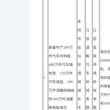
常
州
江
江
市
苏
苏
新建年产200万
金
源
蓝
项目投
件汽车内饰板、
坛
毅
联
200
400万件汽车隔
区
汽
环
机、
热垫、150万件
儒
车
境
1
项目
汽车地毯、100
林
科
科
内饰板
万件顶棚杂物箱
镇
技
技
万件
和100万件顶棚
长
有
有
和1
降噪板项目
丰
限
限