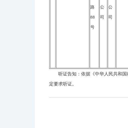
路
公
公
88
司
司
号
听证告知：依据《中华人民共和国
定要求听证。