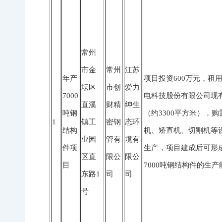
常州
市金
常州
江苏
年产
项目投资600万元，租
坛区
市创
爱力
7000
电科技股份有限公司现
直溪
财精
绅生
吨钢
（约3300平方米），购
1
镇工
密钢
态环
结构
机、矫直机、切割机等
业园
管有
境有
件项
生产，项目建成后可形
区直
限公
限公
目
7000吨钢结构件的生产
东路1
司
司
号