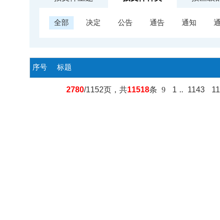
全部
决定
公告
通告
通知
序号
标题
2780
/1152页，共
11518
条
9
1
..
1143
1