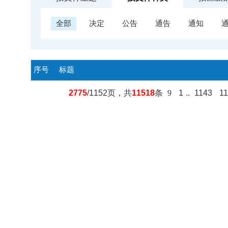
全部
决定
公告
通告
通知
序号
标题
2775
/1152页，共
11518
条
9
1
..
1143
1