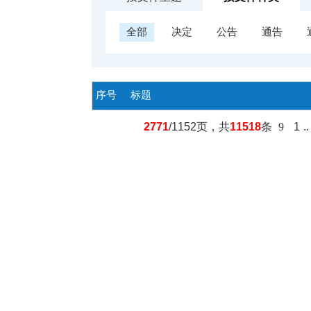
全部
决定
公告
通告
序号
标题
2771
/1152页，共
11518
条
9
1
.