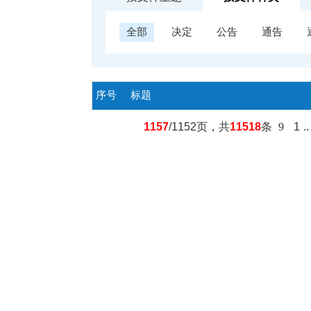
全部
决定
公告
通告
序号
标题
1157
/1152页，共
11518
条
9
1
.