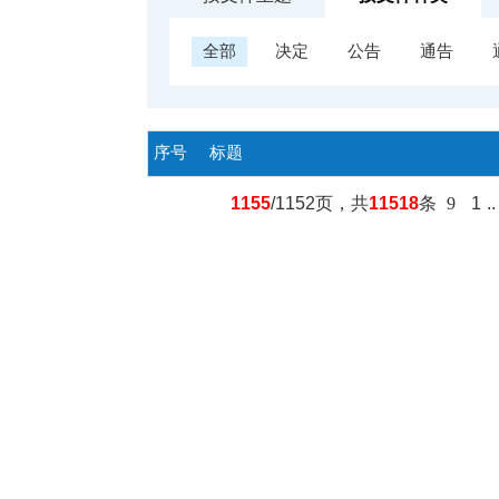
全部
决定
公告
通告
序号
标题
1155
/1152页，共
11518
条
9
1
.