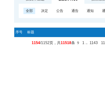
全部
决定
公告
通告
通知
序号
标题
1154
/1152页，共
11518
条
9
1
..
1143
1