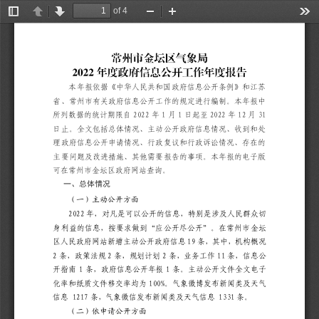
of 4
Toggle
Previous
Next
Zoom
Zoom
Too
Sidebar
Out
In
本年报依据《中华人民共和国政府信息公开条例》和江苏
省、常州市有关政府信息公开工作的规定进行编制。本年报中
202
2
1
1
202
2
12
31
所列数据的统计期限自
年
月
日起至
年
月
日止。全文包括总体情况、主动公开政府信息情况、收到和处
理政府信息公开申请情况、行政复议和行政诉讼情况、存在的
主要问题及改进措施、其他需要报告的事项。本年报的电子版
可在常州市
金坛区
政府网站查询。
一、总体情况
（一）主动公开方面
202
2
年，对凡是可以公开的信息，特别是涉及人民群众切
身利益的信息，按要求做到“应公开尽公开”。在常州市
金坛
19
区
人民政府网站新增主动公开政府信息
条，
其中，机构概况
2
2
2
1
1
条，政策法规
条，规划计划
条，业务工作
条，信息公
1
1
开指南
条，政府信息公开年报
条。
主动公开文件全文电子
100%
化率和纸质文件移交率均为
。气象微博
发布
新闻类及天气
1217
1331
信息
条，气象微信
发布
新闻类及天气信息
条。
（二）依申请公开方面