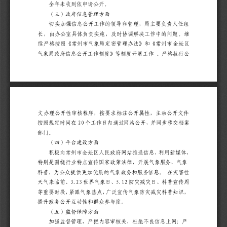
全年未收到依申请公开。
（三）政府信息管理方面
切实加强信息公开工作的领导和管理，局主要负责人任组
长，由办公室具体负责实施
，及时协调解决工作中的问题。
继
续严格按照
《常州市气象局定密管理办法》
和
《常州市
金坛区
气象局政府信息公开工作制度》
等制度开展工作
。严格执行公
文办理公开性审核程序，按要求标注公开属性，主动公开文件
20
按照规定时间在
个工作日内通过网站公开，并同步移交档案
部门。
（四）平台建设方面
积极向
常州市
金坛区
人民政府网站
推送信息，
利用新媒体，
特别是
围绕行业特点宣传国家政策法律，开展气象服务、气象
科普，为公众提供更加优质的气象政务和服务信息。
在
灾害性
3.23
5.12
天气
来临前、
世界气象日、
防灾减灾日、科普宣传周
等重要时段，紧跟气象热点，广泛宣传气象防灾减灾科普知识，
提升政务公开互动性和群众参与度。
（五）监督保障方面
加强监督管理，严把内容审核关，杜绝不良信息上网；严